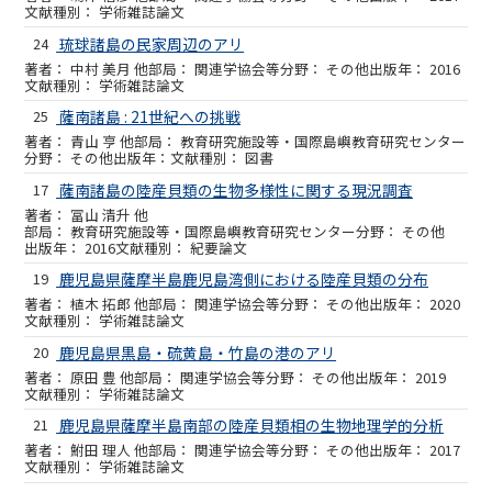
学術雑誌論文
24
琉球諸島の民家周辺のアリ
中村 美月 他
関連学協会等
その他
2016
学術雑誌論文
25
薩南諸島 : 21世紀への挑戦
青山 亨 他
教育研究施設等・国際島嶼教育研究センター
その他
図書
17
薩南諸島の陸産貝類の生物多様性に関する現況調査
冨山 清升 他
教育研究施設等・国際島嶼教育研究センター
その他
2016
紀要論文
19
鹿児島県薩摩半島鹿児島湾側における陸産貝類の分布
植木 拓郎 他
関連学協会等
その他
2020
学術雑誌論文
20
鹿児島県黒島・硫黄島・竹島の港のアリ
原田 豊 他
関連学協会等
その他
2019
学術雑誌論文
21
鹿児島県薩摩半島南部の陸産貝類相の生物地理学的分析
鮒田 理人 他
関連学協会等
その他
2017
学術雑誌論文