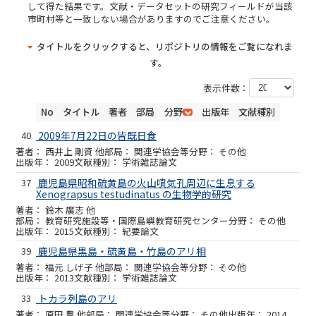
して得た結果です。文献・データセットの研究フィールドが当該
市町村等と一致しない場合がありますのでご注意ください。
タイトルをクリックすると、リポジトリの情報をご覧になれま
す。
表示件数：
No
タイトル
著者
部局
分野
出版年
文献種別
40
2009年7月22日の皆既日食
西井上 剛資 他
関連学協会等
その他
2009
学術雑誌論文
37
鹿児島県昭和硫黄島の火山噴気孔周辺に生息する
Xenograpsus testudinatus の生物学的研究
鈴木 廣志 他
教育研究施設等・国際島嶼教育研究センター
その他
2015
紀要論文
39
鹿児島県黒島・硫黄島・竹島のアリ相
福元 しげ子 他
関連学協会等
その他
2013
学術雑誌論文
33
トカラ列島のアリ
原田 豊 他
関連学協会等
その他
2014