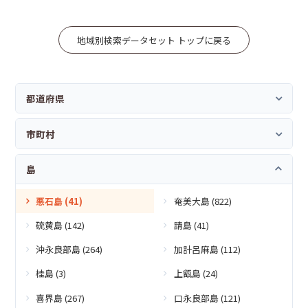
地域別検索データセット トップに戻る
都道府県
市町村
島
悪石島 (41)
奄美大島 (822)
硫黄島 (142)
請島 (41)
沖永良部島 (264)
加計呂麻島 (112)
桂島 (3)
上甑島 (24)
喜界島 (267)
口永良部島 (121)