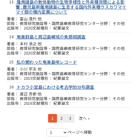
13
薩南諸島の軟体動物の生物多様性と外来種貝類による影
響 : 鹿児島県薩南諸島に生息する国内外来種ウスカワマイ
マイ類の種内変異について
冨山 清升 他
教育研究施設等・国際島嶼教育研究センター
その他
2020
紀要論文
14
奄美群島と周辺島嶼域の魚類相調査
本村 浩之 他
教育研究施設等・国際島嶼教育研究センター
その他
2020
紀要論文
15
私の関わった奄美島唄レコード
小川 学夫 他
教育研究施設等・国際島嶼教育研究センター
その他
2019
紀要論文
16
トカラ小宝島における考古学的分布調査
渡辺 芳郎 他
教育研究施設等・国際島嶼教育研究センター
その他
2016
紀要論文
1
2
3
次へ »
ページへ移動