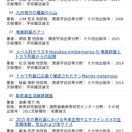
学術雑誌論文
34
九州南方の離島の火山
小林 哲夫 他
関連学協会等
その他
2008
学術雑誌論文
27
奄美群島のアリ
原田 豊 他
関連学協会等
その他
2015
学術雑誌論文
28
メバル科ホウズキHozukius emblemarius の 奄美群島と
トカラ列島からの記録
松沼 瑞樹 他
関連学協会等
その他
2014
学術雑誌論文
29
トカラ列島口之島で確認されたテンMartes melampus
稲留 陽尉 他
関連学協会等
その他
2014
学術雑誌論文
30
臥蛇島生活痕跡調査
長嶋 俊介 他
教育研究施設等・国際島嶼教育研究センター
その他
2011
紀要論文
22
2015 年の悪石島における外来生物ヤエヤマイシガメの生
息個体数，性比および体サイズ
嶋津 信彦 他
関連学協会等
その他
2017