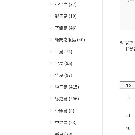
ソー
小宝島 (37)
獅子島 (10)
下甑島 (46)
諏訪之瀬島 (40)
以下
ドが
平島 (74)
宝島 (85)
竹島 (97)
No
種子島 (415)
12
徳之島 (396)
中甑島 (8)
11
中之島 (93)
40
新島 (23)