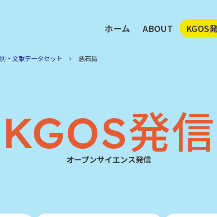
ホーム
ABOUT
KGOS
執行部メッセージ
鹿児島
KGOSビジョン
注目デ
別・文献データセット
悪石島
KGOS活動の柱
地域別
メンバー
鹿大が
アクセス
KGOS発信
オープンサイエンス発信