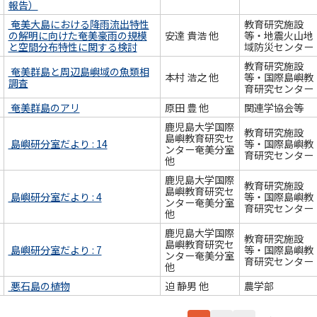
報告）
奄美大島における降雨流出特性
教育研究施設
の解明に向けた奄美豪雨の規模
安達 貴浩 他
等・地震火山地
と空間分布特性に関する検討
域防災センター
教育研究施設
奄美群島と周辺島嶼域の魚類相
本村 浩之 他
等・国際島嶼教
調査
育研究センター
奄美群島のアリ
原田 豊 他
関連学協会等
鹿児島大学国際
教育研究施設
島嶼教育研究セ
島嶼研分室だより : 14
等・国際島嶼教
ンター奄美分室
育研究センター
他
鹿児島大学国際
教育研究施設
島嶼教育研究セ
島嶼研分室だより : 4
等・国際島嶼教
ンター奄美分室
育研究センター
他
鹿児島大学国際
教育研究施設
島嶼教育研究セ
島嶼研分室だより : 7
等・国際島嶼教
ンター奄美分室
育研究センター
他
悪石島の植物
迫 静男 他
農学部