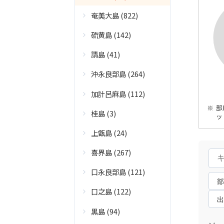
奄美大島 (822)
硫黄島 (142)
請島 (41)
沖永良部島 (264)
加計呂麻島 (112)
部
桂島 (3)
ッ
上甑島 (24)
喜界島 (267)
口永良部島 (121)
口之島 (122)
黒島 (94)