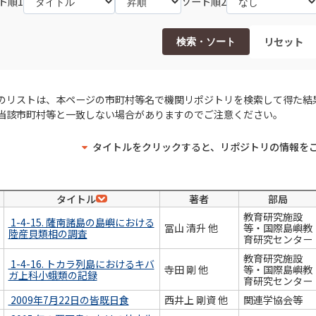
ト順1
ソート順2
リセット
検索・ソート
のリストは、本ページの市町村等名で機関リポジトリを検索して得た結
当該市町村等と一致しない場合がありますのでご注意ください。
タイトルをクリックすると、リポジトリの情報を
タイトル
著者
部局
教育研究施設
1-4-15. 薩南諸島の島嶼における
冨山 清升 他
等・国際島嶼教
陸産貝類相の調査
育研究センター
教育研究施設
1-4-16. トカラ列島におけるキバ
寺田 剛 他
等・国際島嶼教
ガ上科小蛾類の記録
育研究センター
2009年7月22日の皆既日食
西井上 剛資 他
関連学協会等