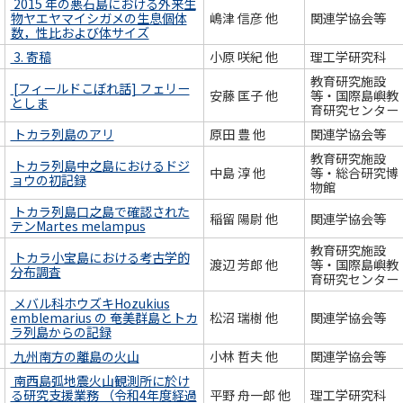
2015 年の悪石島における外来生
物ヤエヤマイシガメの生息個体
嶋津 信彦 他
関連学協会等
数，性比および体サイズ
3. 寄稿
小原 咲紀 他
理工学研究科
教育研究施設
[フィールドこぼれ話] フェリー
安藤 匡子 他
等・国際島嶼教
としま
育研究センター
トカラ列島のアリ
原田 豊 他
関連学協会等
教育研究施設
トカラ列島中之島におけるドジ
中島 淳 他
等・総合研究博
ョウの初記録
物館
トカラ列島口之島で確認された
稲留 陽尉 他
関連学協会等
テンMartes melampus
教育研究施設
トカラ小宝島における考古学的
渡辺 芳郎 他
等・国際島嶼教
分布調査
育研究センター
メバル科ホウズキHozukius
emblemarius の 奄美群島とトカ
松沼 瑞樹 他
関連学協会等
ラ列島からの記録
九州南方の離島の火山
小林 哲夫 他
関連学協会等
南西島弧地震火山観測所に於け
る研究支援業務 （令和4年度経過
平野 舟一郎 他
理工学研究科