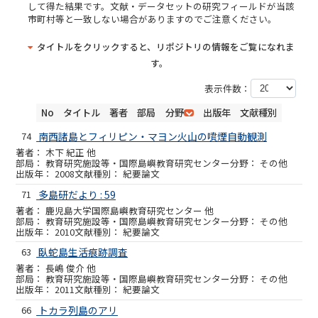
して得た結果です。文献・データセットの研究フィールドが当該
市町村等と一致しない場合がありますのでご注意ください。
タイトルをクリックすると、リポジトリの情報をご覧になれま
す。
表示件数：
No
タイトル
著者
部局
分野
出版年
文献種別
74
南西諸島とフィリピン・マヨン火山の噴煙自動観測
木下 紀正 他
教育研究施設等・国際島嶼教育研究センター
その他
2008
紀要論文
71
多島研だより : 59
鹿児島大学国際島嶼教育研究センター 他
教育研究施設等・国際島嶼教育研究センター
その他
2010
紀要論文
63
臥蛇島生活痕跡調査
長嶋 俊介 他
教育研究施設等・国際島嶼教育研究センター
その他
2011
紀要論文
66
トカラ列島のアリ