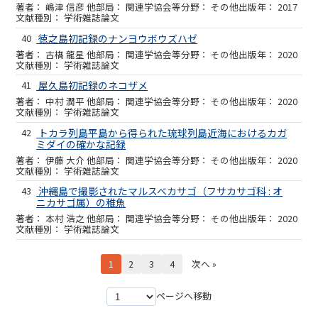
嶋津 信彦 他
関連学協会等
その他
2017
学術雑誌論文
40
徳之島初記録のナンヨウボウズハゼ
古𣘺 龍星 他
関連学協会等
その他
2020
学術雑誌論文
41
屋久島初記録のネコザメ
中村 潤平 他
関連学協会等
その他
2020
学術雑誌論文
42
トカラ列島平島から得られた琉球列島近海におけるカガ
ミダイの確かな記録
伊藤 大介 他
関連学協会等
その他
2020
学術雑誌論文
43
沖縄島で撮影されたマルスベカサゴ（フサカサゴ科 : オ
ニカサゴ属）の稚魚
本村 浩之 他
関連学協会等
その他
2020
学術雑誌論文
1
2
3
4
次へ »
ページへ移動