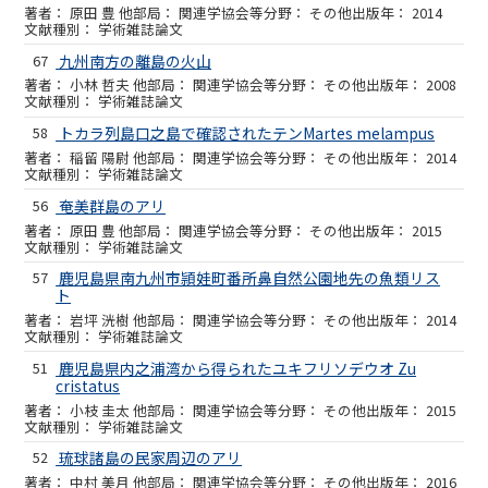
原田 豊 他
関連学協会等
その他
2014
学術雑誌論文
67
九州南方の離島の火山
小林 哲夫 他
関連学協会等
その他
2008
学術雑誌論文
58
トカラ列島口之島で確認されたテンMartes melampus
稲留 陽尉 他
関連学協会等
その他
2014
学術雑誌論文
56
奄美群島のアリ
原田 豊 他
関連学協会等
その他
2015
学術雑誌論文
57
鹿児島県南九州市頴娃町番所鼻自然公園地先の魚類リス
ト
岩坪 洸樹 他
関連学協会等
その他
2014
学術雑誌論文
51
鹿児島県内之浦湾から得られたユキフリソデウオ Zu
cristatus
小枝 圭太 他
関連学協会等
その他
2015
学術雑誌論文
52
琉球諸島の民家周辺のアリ
中村 美月 他
関連学協会等
その他
2016