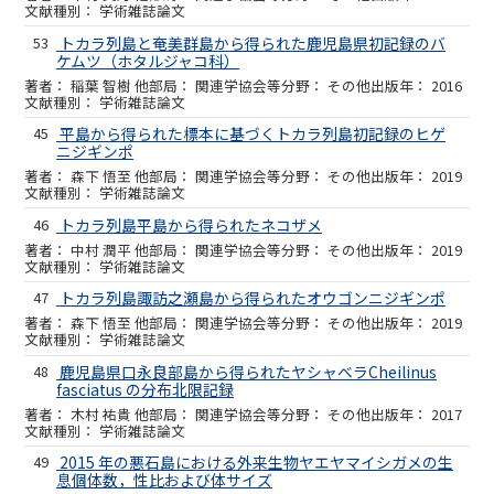
学術雑誌論文
53
トカラ列島と奄美群島から得られた鹿児島県初記録のバ
ケムツ（ホタルジャコ科）
稲葉 智樹 他
関連学協会等
その他
2016
学術雑誌論文
45
平島から得られた標本に基づくトカラ列島初記録のヒゲ
ニジギンポ
森下 悟至 他
関連学協会等
その他
2019
学術雑誌論文
46
トカラ列島平島から得られたネコザメ
中村 潤平 他
関連学協会等
その他
2019
学術雑誌論文
47
トカラ列島諏訪之瀬島から得られたオウゴンニジギンポ
森下 悟至 他
関連学協会等
その他
2019
学術雑誌論文
48
鹿児島県口永良部島から得られたヤシャベラCheilinus
fasciatus の分布北限記録
木村 祐貴 他
関連学協会等
その他
2017
学術雑誌論文
49
2015 年の悪石島における外来生物ヤエヤマイシガメの生
息個体数，性比および体サイズ