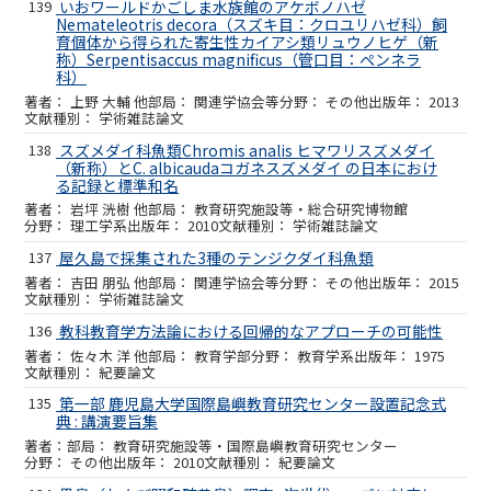
139
いおワールドかごしま水族館のアケボノハゼ
Nemateleotris decora（スズキ目：クロユリハゼ科）飼
育個体から得られた寄生性カイアシ類リュウノヒゲ（新
称）Serpentisaccus magnificus（管口目：ペンネラ
科）
上野 大輔 他
関連学協会等
その他
2013
学術雑誌論文
138
スズメダイ科魚類Chromis analis ヒマワリスズメダイ
（新称）とC. albicaudaコガネスズメダイ の日本におけ
る記録と標準和名
岩坪 洸樹 他
教育研究施設等・総合研究博物館
理工学系
2010
学術雑誌論文
137
屋久島で採集された3種のテンジクダイ科魚類
吉田 朋弘 他
関連学協会等
その他
2015
学術雑誌論文
136
教科教育学方法論における回帰的なアプローチの可能性
佐々木 洋 他
教育学部
教育学系
1975
紀要論文
135
第一部 鹿児島大学国際島嶼教育研究センター設置記念式
典 : 講演要旨集
教育研究施設等・国際島嶼教育研究センター
その他
2010
紀要論文