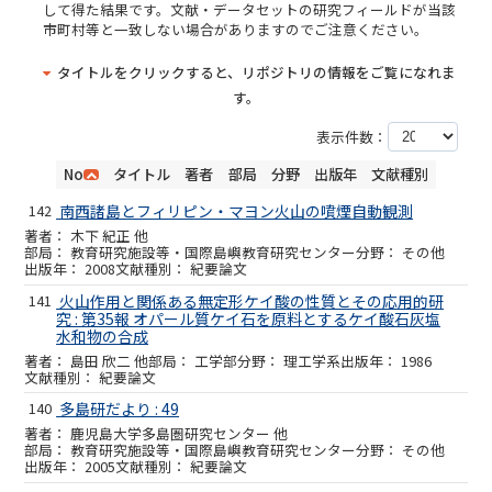
して得た結果です。文献・データセットの研究フィールドが当該
市町村等と一致しない場合がありますのでご注意ください。
タイトルをクリックすると、リポジトリの情報をご覧になれま
す。
表示件数：
No
タイトル
著者
部局
分野
出版年
文献種別
142
南西諸島とフィリピン・マヨン火山の噴煙自動観測
木下 紀正 他
教育研究施設等・国際島嶼教育研究センター
その他
2008
紀要論文
141
火山作用と関係ある無定形ケイ酸の性質とその応用的研
究 : 第35報 オパール質ケイ石を原料とするケイ酸石灰塩
水和物の合成
島田 欣二 他
工学部
理工学系
1986
紀要論文
140
多島研だより : 49
鹿児島大学多島圏研究センター 他
教育研究施設等・国際島嶼教育研究センター
その他
2005
紀要論文