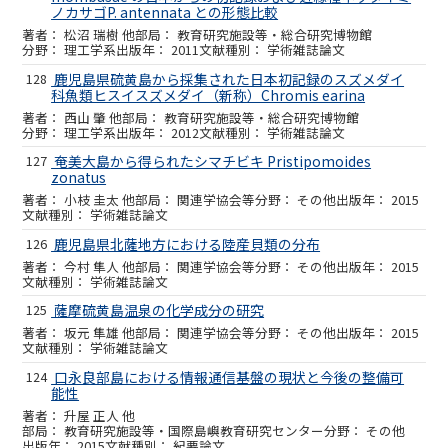
ノカサゴP. antennata との形態比較
松沼 瑞樹 他
教育研究施設等・総合研究博物館
理工学系
2011
学術雑誌論文
128
鹿児島県硫黄島から採集された日本初記録のスズメダイ
科魚類ヒスイスズメダイ（新称）Chromis earina
西山 肇 他
教育研究施設等・総合研究博物館
理工学系
2012
学術雑誌論文
127
奄美大島から得られたシマチビキ Pristipomoides
zonatus
小枝 圭太 他
関連学協会等
その他
2015
学術雑誌論文
126
鹿児島県北薩地方における陸産貝類の分布
今村 隼人 他
関連学協会等
その他
2015
学術雑誌論文
125
薩摩硫黄島温泉の化学成分の研究
坂元 隼雄 他
関連学協会等
その他
2015
学術雑誌論文
124
口永良部島における情報通信基盤の現状と今後の整備可
能性
升屋 正人 他
教育研究施設等・国際島嶼教育研究センター
その他
2015
紀要論文