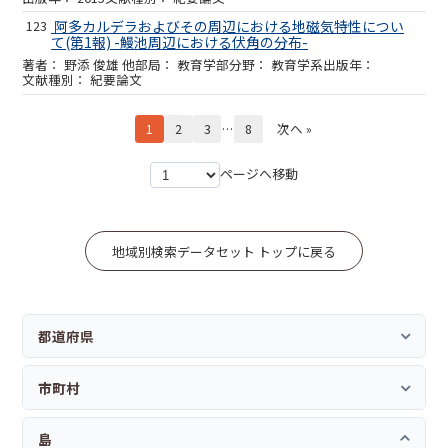
123
阿多カルデラおよびその周辺における地磁気特性につい
て(第1報) -鰻池周辺における伏角の分布-
野添 俊雄 他
教育学部
教育学系
紀要論文
1
2
3
…
8
次へ »
ページへ移動
地域別検索データセット トップに戻る
都道府県
市町村
島