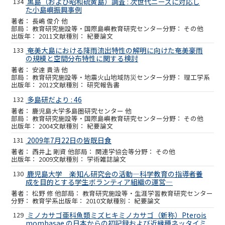
134
黒島（および昭和硫黄島）調査 : 次世代ニーズに対応し
た小島嶼振興事例
長嶋 俊介 他
教育研究施設等・国際島嶼教育研究センター
その他
2011
紀要論文
133
奄美大島における降雨流出特性の解明に向けた奄美豪雨
の規模と空間分布特性に関する検討
安達 貴浩 他
教育研究施設等・地震火山地域防災センター
理工学系
2012
研究報告書
132
多島研だより : 46
鹿児島大学多島圏研究センター 他
教育研究施設等・国際島嶼教育研究センター
その他
2004
紀要論文
131
2009年7月22日の皆既日食
西井上 剛資 他
関連学協会等
その他
2009
学術雑誌論文
130
鹿児島大学 楽知ん研究会の活動―科学教育の指導者養
成を目的とする学生ボランティア組織の運営―
松野 修 他
教育研究施設等・生涯学習教育研究センター
教育学系
2010
紀要論文
129
ミノカサゴ亜科魚類ミズヒキミノカサゴ（新称）Pterois
mombasae の日本からの初記録および近縁種ネッタイミ