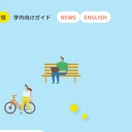
発信
学内向けガイド
NEWS
ENGLISH
大学リポジトリ
ータセット
 文献・データセット
公開している
データベース