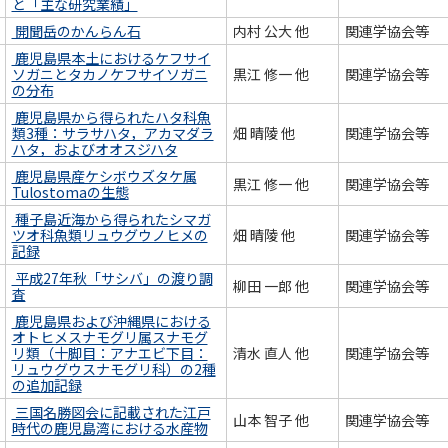
と「主な研究業績」
開聞岳のかんらん石
内村 公大 他
関連学協会等
鹿児島県本土におけるケフサイ
ソガニとタカノケフサイソガニ
黒江 修一 他
関連学協会等
の分布
鹿児島県から得られたハタ科魚
類3種：サラサハタ，アカマダラ
畑 晴陵 他
関連学協会等
ハタ，およびオオスジハタ
鹿児島県産ケシボウズタケ属
黒江 修一 他
関連学協会等
Tulostomaの生態
種子島近海から得られたシマガ
ツオ科魚類リュウグウノヒメの
畑 晴陵 他
関連学協会等
記録
平成27年秋「サシバ」の渡り調
柳田 一郎 他
関連学協会等
査
鹿児島県および沖縄県における
オトヒメスナモグリ属スナモグ
リ類（十脚目：アナエビ下目：
清水 直人 他
関連学協会等
リュウグウスナモグリ科）の2種
の追加記録
三国名勝図会に記載された江戸
山本 智子 他
関連学協会等
時代の鹿児島湾における水産物