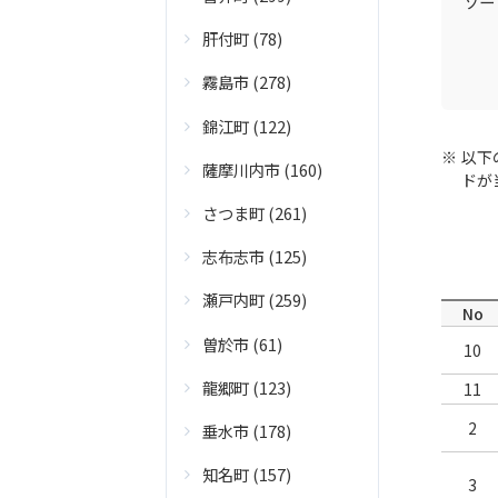
ソー
肝付町 (78)
霧島市 (278)
錦江町 (122)
以下
薩摩川内市 (160)
ドが
さつま町 (261)
志布志市 (125)
瀬戸内町 (259)
No
曽於市 (61)
10
龍郷町 (123)
11
2
垂水市 (178)
知名町 (157)
3