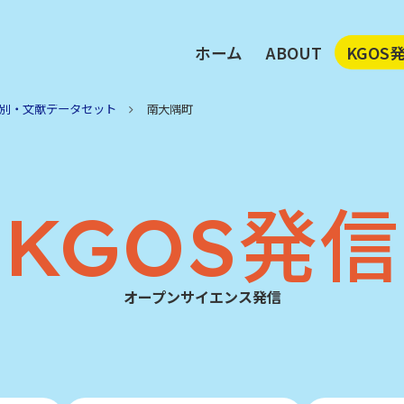
ホーム
ABOUT
KGOS
執行部メッセージ
鹿児島
KGOSビジョン
注目デ
別・文献データセット
南大隅町
KGOS活動の柱
地域別
メンバー
鹿大が
アクセス
KGOS発信
オープンサイエンス発信