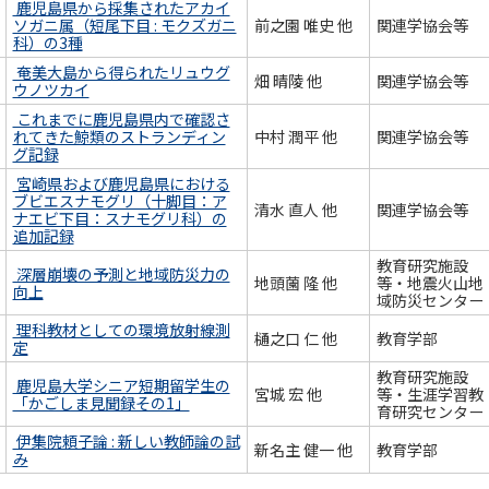
鹿児島県から採集されたアカイ
ソガニ属（短尾下目 : モクズガニ
前之園 唯史 他
関連学協会等
科）の3種
奄美大島から得られたリュウグ
畑 晴陵 他
関連学協会等
ウノツカイ
これまでに鹿児島県内で確認さ
れてきた鯨類のストランディン
中村 潤平 他
関連学協会等
グ記録
宮崎県および鹿児島県における
ブビエスナモグリ（十脚目：ア
清水 直人 他
関連学協会等
ナエビ下目：スナモグリ科）の
追加記録
教育研究施設
深層崩壊の予測と地域防災力の
地頭薗 隆 他
等・地震火山地
向上
域防災センター
理科教材としての環境放射線測
樋之口 仁 他
教育学部
定
教育研究施設
鹿児島大学シニア短期留学生の
宮城 宏 他
等・生涯学習教
「かごしま見聞録その1」
育研究センター
伊集院頼子論 : 新しい教師論の試
新名主 健一 他
教育学部
み