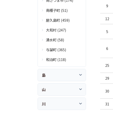
南さつま市 (174)
9
南種子町 (51)
12
屋久島町 (459)
大和村 (247)
5
湧水町 (58)
6
与論町 (365)
和泊町 (118)
25
島
29
山
30
川
31