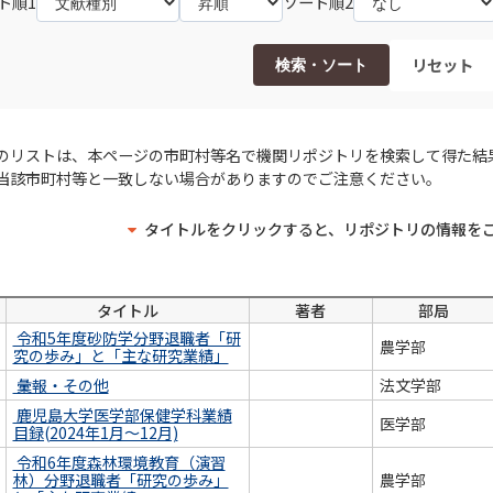
ト順1
ソート順2
リセット
検索・ソート
のリストは、本ページの市町村等名で機関リポジトリを検索して得た結
当該市町村等と一致しない場合がありますのでご注意ください。
タイトルをクリックすると、リポジトリの情報を
タイトル
著者
部局
令和5年度砂防学分野退職者「研
農学部
究の歩み」と「主な研究業績」
彙報・その他
法文学部
鹿児島大学医学部保健学科業績
医学部
目録(2024年1月～12月)
令和6年度森林環境教育（演習
林）分野退職者「研究の歩み」
農学部