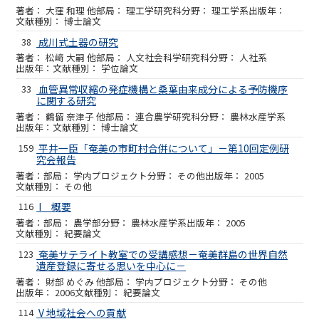
大窪 和理 他
理工学研究科
理工学系
博士論文
38
成川式土器の研究
松﨑 大嗣 他
人文社会科学研究科
人社系
学位論文
33
血管異常収縮の発症機構と桑葉由来成分による予防機序
に関する研究
鶴留 奈津子 他
連合農学研究科
農林水産学系
博士論文
159
平井一臣「奄美の市町村合併について」－第10回定例研
究会報告
学内プロジェクト
その他
2005
その他
116
I 概要
農学部
農林水産学系
2005
紀要論文
123
奄美サテライト教室での受講感想－奄美群島の世界自然
遺産登録に寄せる思いを中心に－
財部 めぐみ 他
学内プロジェクト
その他
2006
紀要論文
114
V 地域社会への貢献