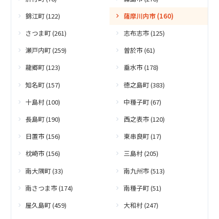
錦江町 (122)
薩摩川内市 (160)
さつま町 (261)
志布志市 (125)
瀬戸内町 (259)
曽於市 (61)
龍郷町 (123)
垂水市 (178)
知名町 (157)
徳之島町 (383)
十島村 (100)
中種子町 (67)
長島町 (190)
西之表市 (120)
日置市 (156)
東串良町 (17)
枕崎市 (156)
三島村 (205)
南大隅町 (33)
南九州市 (513)
南さつま市 (174)
南種子町 (51)
屋久島町 (459)
大和村 (247)