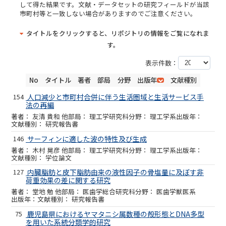
して得た結果です。文献・データセットの研究フィールドが当該
市町村等と一致しない場合がありますのでご注意ください。
タイトルをクリックすると、リポジトリの情報をご覧になれま
す。
表示件数：
No
タイトル
著者
部局
分野
出版年
文献種別
154
人口減少と市町村合併に伴う生活圏域と生活サービス手
法の再編
友清 貴和 他
理工学研究科
理工学系
研究報告書
146
サーフィンに適した波の特性及び生成
木村 晃彦 他
理工学研究科
理工学系
学位論文
127
内臓脂肪と皮下脂肪由来の液性因子の骨塩量に及ぼす非
荷重効果の差に関する研究
堂地 勉 他
医歯学総合研究科
医歯学獣医系
研究報告書
75
鹿児島県におけるヤマタニシ属数種の殻形態とDNA多型
を用いた系統分類学的研究