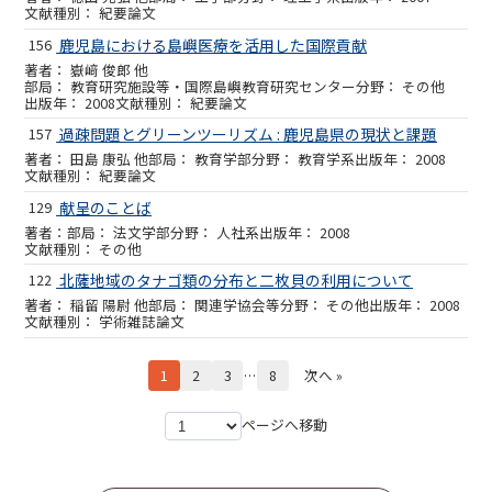
紀要論文
156
鹿児島における島嶼医療を活用した国際貢献
嶽﨑 俊郎 他
教育研究施設等・国際島嶼教育研究センター
その他
2008
紀要論文
157
過疎問題とグリーンツーリズム : 鹿児島県の現状と課題
田島 康弘 他
教育学部
教育学系
2008
紀要論文
129
献呈のことば
法文学部
人社系
2008
その他
122
北薩地域のタナゴ類の分布と二枚貝の利用について
稲留 陽尉 他
関連学協会等
その他
2008
学術雑誌論文
1
2
3
…
8
次へ »
ページへ移動