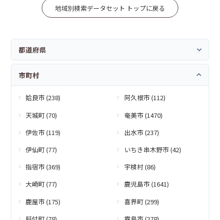
地域別検索データセット トップに戻る
都道府県
市町村
姶良市 (238)
阿久根市 (112)
天城町 (70)
奄美市 (1470)
伊佐市 (119)
出水市 (237)
伊仙町 (77)
いちき串木野市 (42)
指宿市 (369)
宇検村 (86)
大崎町 (77)
鹿児島市 (1641)
鹿屋市 (175)
喜界町 (299)
肝付町 (78)
霧島市 (278)