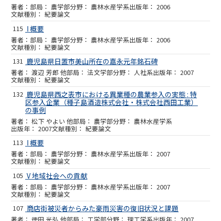
農学部
農林水産学系
2006
紀要論文
115
I 概要
農学部
農林水産学系
2006
紀要論文
131
鹿児島県日置市美山所在の嘉永元年銘石碑
渡辺 芳郎 他
法文学部
人社系
2007
紀要論文
132
鹿児島県西之表市における異業種の農業参入の実態 : 特
区参入企業（種子島酒造株式会社・株式会社西田工業）
の事例
松下 やよい 他
農学部
農林水産学系
2007
紀要論文
113
I 概要
農学部
農林水産学系
2007
紀要論文
105
V 地域社会への貢献
農学部
農林水産学系
2007
紀要論文
107
商店街被災者からみた豪雨災害の復旧状況と課題
徳田 光弘 他
工学部
理工学系
2007