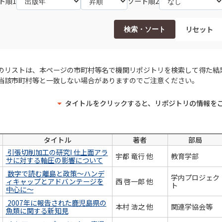
ト順1
ソート順2
リセット
検索・ソート
のリストは、本ページの市町村等名で機関リポジトリを検索して得た結
当該市町村等と一致しない場合がありますのでご注意ください。
タイトルをクリックすると、リポジトリの情報を
タイトル
著者
部局
引張切削加工の研究I 仕上面アラ
宇都 竜行 他
教育学部
サに対する軸圧の影響について
数字で読む離島と政策～ハンデ
学内プロジェク
ィキャップとアドバンテージを
西 啓一郎 他
ト
中心に～
2007年に報告された鹿児島県の
本村 浩之 他
関連学協会等
魚類に関する新知見