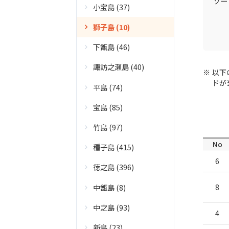
ソー
小宝島 (37)
獅子島 (10)
下甑島 (46)
諏訪之瀬島 (40)
以下
ドが
平島 (74)
宝島 (85)
竹島 (97)
No
種子島 (415)
6
徳之島 (396)
中甑島 (8)
8
中之島 (93)
4
新島 (23)