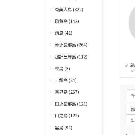
奄美大島 (822)
硫黄島 (142)
請島 (41)
沖永良部島 (264)
加計呂麻島 (112)
部
桂島 (3)
ッ
上甑島 (24)
喜界島 (267)
口永良部島 (121)
口之島 (122)
黒島 (94)