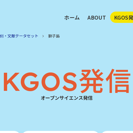
ホーム
ABOUT
KGOS
執行部メッセージ
鹿児島
KGOSビジョン
注目デ
別・文献データセット
獅子島
KGOS活動の柱
地域別
メンバー
鹿大が
アクセス
KGOS発信
オープンサイエンス発信