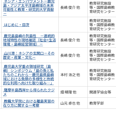
ネシア・エンパワメント－鹿児
教育研究施設
島・アジア太平洋島嶼域の未来
長嶋 俊介 他
等・国際島嶼教
可能性と教育・研究的大学貢献
育研究センター
－
教育研究施設
はじめに・目次
等・国際島嶼教
育研究センター
鹿児島島嶼の列島性 －連続的
教育研究施設
地域特性の現地確認（社会=生活
長嶋 俊介 他
等・国際島嶼教
環境・島嶼経営領域）－
育研究センター
教育研究施設
山川港：ネシアの玄関口－その
長嶋 俊介 他
等・国際島嶼教
歴史・産業・文化－
育研究センター
鹿児島大学重点領域研究（島
嶼）シンポジウム「島の魚と私
教育研究施設
たちのこれから―鹿児島県島嶼
本村 浩之 他
等・国際島嶼教
域における魚類の多様性と持続
育研究センター
的な利用へ向けた取り組み―」
薩摩半島西岸から得られたクジ
畑 晴陵 他
関連学協会等
メ
教職大学院における離島実習の
山元 卓也 他
教育学部
在り方に関する一考察