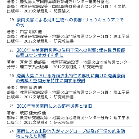
鹿児島大学国際島嶼教育研究センター奄美分室 他
教育研究施設等・国際島嶼教育研究センター
その他
2019
紀要論文
29
豪雨災害による河川生物への影響 : リュウキュウアユで
の例
四宮 明彦 他
教育研究施設等・地震火山地域防災センター
理工学系
2012
研究報告書
28
2010年奄美豪雨災害の住用干潟への影響 : 埋在性貝類優
占種ユウシオガイを例に
河合 渓 他
教育研究施設等・地震火山地域防災センター
理工学系
2012
研究報告書
26
奄美大島における降雨流出特性の解明に向けた奄美豪雨
の規模と空間分布特性に関する検討
安達 貴浩 他
教育研究施設等・地震火山地域防災センター
理工学系
2012
研究報告書
25
2010年奄美豪雨による都市災害と復旧
境野 健太郎 他
教育研究施設等・地震火山地域防災センター
理工学系
2012
研究報告書
24
豪雨による土砂流入がマングローブ域及び干潟の底生動
物に与えた影響