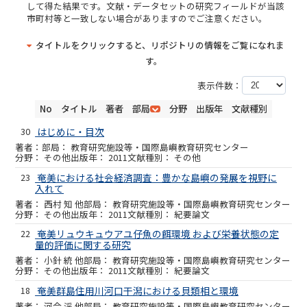
して得た結果です。文献・データセットの研究フィールドが当該
市町村等と一致しない場合がありますのでご注意ください。
タイトルをクリックすると、リポジトリの情報をご覧になれま
す。
表示件数：
No
タイトル
著者
部局
分野
出版年
文献種別
30
はじめに・目次
教育研究施設等・国際島嶼教育研究センター
その他
2011
その他
23
奄美における社会経済調査：豊かな島嶼の発展を視野に
入れて
西村 知 他
教育研究施設等・国際島嶼教育研究センター
その他
2011
紀要論文
22
奄美リュウキュウアユ仔魚の餌環境 および栄養状態の定
量的評価に関する研究
小針 統 他
教育研究施設等・国際島嶼教育研究センター
その他
2011
紀要論文
18
奄美群島住用川河口干潟における貝類相と環境
河合 渓 他
教育研究施設等・国際島嶼教育研究センター