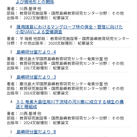
よび微地形との関係
川西 基博 他
教育研究施設等・国際島嶼教育研究センター
その他
2022
紀要論文
8
薩南諸島におけるマングローブ林の保全・管理に向けた
小型UAVによる空撮調査
平 瑞樹 他
教育研究施設等・国際島嶼教育研究センター
その他
2020
紀要論文
2
島嶼研分室だより : 4
鹿児島大学国際島嶼教育研究センター奄美分室 他
教育研究施設等・国際島嶼教育研究センター
その他
2017
紀要論文
3
島嶼研分室だより : 3
鹿児島大学国際島嶼教育研究センター奄美分室 他
教育研究施設等・国際島嶼教育研究センター
その他
2016
紀要論文
4
3-1. 奄美大島住用川下流域の河川敷に成立する植生の構
造と種組成
川西 基博 他
教育研究施設等・国際島嶼教育研究センター
その他
2024
紀要論文
1
島嶼研分室だより : 8