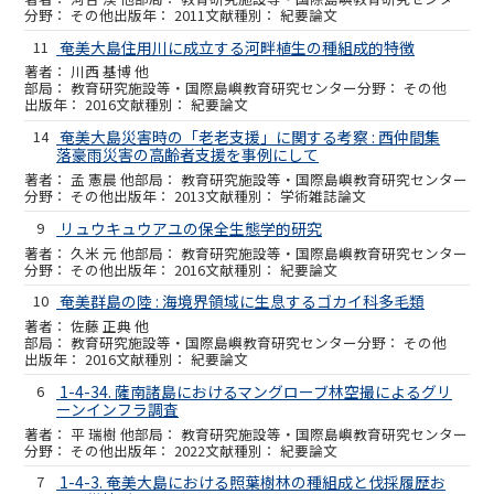
その他
2011
紀要論文
11
奄美大島住用川に成立する河畔植生の種組成的特徴
川西 基博 他
教育研究施設等・国際島嶼教育研究センター
その他
2016
紀要論文
14
奄美大島災害時の「老老支援」に関する考察 : 西仲間集
落豪雨災害の高齢者支援を事例にして
孟 憲晨 他
教育研究施設等・国際島嶼教育研究センター
その他
2013
学術雑誌論文
9
リュウキュウアユの保全生態学的研究
久米 元 他
教育研究施設等・国際島嶼教育研究センター
その他
2016
紀要論文
10
奄美群島の陸 : 海境界領域に生息するゴカイ科多毛類
佐藤 正典 他
教育研究施設等・国際島嶼教育研究センター
その他
2016
紀要論文
6
1-4-34. 薩南諸島におけるマングローブ林空撮によるグリ
ーンインフラ調査
平 瑞樹 他
教育研究施設等・国際島嶼教育研究センター
その他
2022
紀要論文
7
1-4-3. 奄美大島における照葉樹林の種組成と伐採履歴お