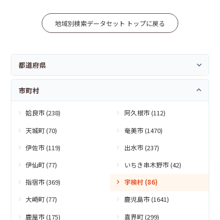
地域別検索データセット トップに戻る
都道府県
市町村
姶良市 (238)
阿久根市 (112)
天城町 (70)
奄美市 (1470)
伊佐市 (119)
出水市 (237)
伊仙町 (77)
いちき串木野市 (42)
指宿市 (369)
宇検村 (86)
大崎町 (77)
鹿児島市 (1641)
鹿屋市 (175)
喜界町 (299)