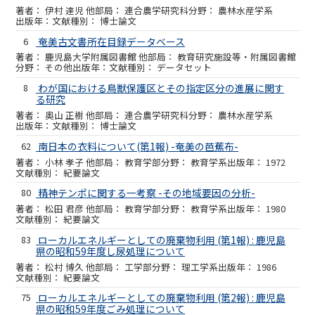
伊村 達児 他
連合農学研究科
農林水産学系
博士論文
6
奄美古文書所在目録データベース
鹿児島大学附属図書館 他
教育研究施設等・附属図書館
その他
データセット
8
わが国における鳥獣保護区とその指定区分の進展に関す
る研究
奥山 正樹 他
連合農学研究科
農林水産学系
博士論文
62
南日本の衣料について(第1報) -奄美の芭蕉布-
小林 孝子 他
教育学部
教育学系
1972
紀要論文
80
精神テンポに関する一考察 -その地域要因の分析-
松田 君彦 他
教育学部
教育学系
1980
紀要論文
83
ローカルエネルギーとしての廃棄物利用 (第1報) : 鹿児島
県の昭和59年度し尿処理について
松村 博久 他
工学部
理工学系
1986
紀要論文
75
ローカルエネルギーとしての廃棄物利用 (第2報) : 鹿児島
県の昭和59年度ごみ処理について