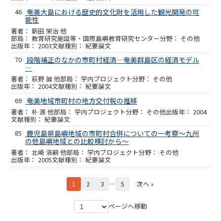
46
奄美大島における歴史的文化財を活用した観光開発の可
能性
新田 栄治 他
教育研究施設等・国際島嶼教育研究センター
その他
2003
紀要論文
70
段階補正のなかの市町村経済―奄美群島区の経済モデル
―
萩野 誠 他
学内プロジェクト
その他
2004
紀要論文
69
奄美地域市町村の地方交付税の推移
朴 源 他
学内プロジェクト
その他
2004
紀要論文
85
鹿児島県島嶼地域の市町村合併についての一考察～九州
の他島嶼地域との比較検討から～
北崎 浩嗣 他
学内プロジェクト
その他
2005
紀要論文
1
2
3
…
5
次へ »
ページへ移動