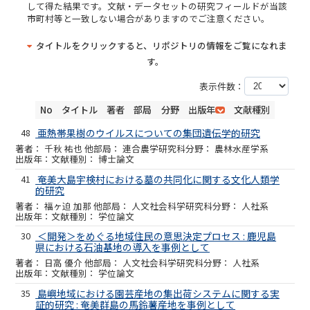
して得た結果です。文献・データセットの研究フィールドが当該
市町村等と一致しない場合がありますのでご注意ください。
タイトルをクリックすると、リポジトリの情報をご覧になれま
す。
表示件数：
No
タイトル
著者
部局
分野
出版年
文献種別
48
亜熱帯果樹のウイルスについての集団遺伝学的研究
千秋 祐也 他
連合農学研究科
農林水産学系
博士論文
41
奄美大島宇検村における墓の共同化に関する文化人類学
的研究
福ヶ迫 加那 他
人文社会科学研究科
人社系
学位論文
30
＜開発＞をめぐる地域住民の意思決定プロセス : 鹿児島
県における石油基地の導入を事例として
日高 優介 他
人文社会科学研究科
人社系
学位論文
35
島嶼地域における園芸産地の集出荷システムに関する実
証的研究 : 奄美群島の馬鈴薯産地を事例として