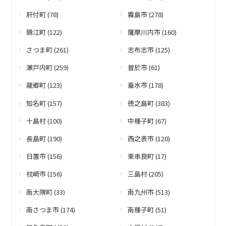
肝付町 (78)
霧島市 (278)
錦江町 (122)
薩摩川内市 (160)
さつま町 (261)
志布志市 (125)
瀬戸内町 (259)
曽於市 (61)
龍郷町 (123)
垂水市 (178)
知名町 (157)
徳之島町 (383)
十島村 (100)
中種子町 (67)
長島町 (190)
西之表市 (120)
日置市 (156)
東串良町 (17)
枕崎市 (156)
三島村 (205)
南大隅町 (33)
南九州市 (513)
南さつま市 (174)
南種子町 (51)