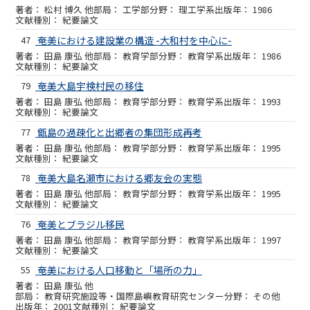
松村 博久 他
工学部
理工学系
1986
紀要論文
47
奄美における建設業の構造 -大和村を中心に-
田島 康弘 他
教育学部
教育学系
1986
紀要論文
79
奄美大島宇検村民の移住
田島 康弘 他
教育学部
教育学系
1993
紀要論文
77
甑島の過疎化と出郷者の集団形成再考
田島 康弘 他
教育学部
教育学系
1995
紀要論文
78
奄美大島名瀬市における郷友会の実態
田島 康弘 他
教育学部
教育学系
1995
紀要論文
76
奄美とブラジル移民
田島 康弘 他
教育学部
教育学系
1997
紀要論文
55
奄美における人口移動と「場所の力」
田島 康弘 他
教育研究施設等・国際島嶼教育研究センター
その他
2001
紀要論文