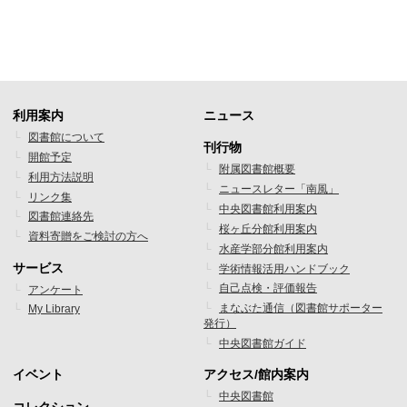
利用案内
ニュース
フ
フ
図書館について
刊行物
開館予定
ッ
ッ
附属図書館概要
利用方法説明
ニュースレター「南風」
タ
タ
リンク集
中央図書館利用案内
図書館連絡先
ー
ー
桜ヶ丘分館利用案内
資料寄贈をご検討の方へ
水産学部分館利用案内
メ
メ
サービス
学術情報活用ハンドブック
ニ
ニ
自己点検・評価報告
アンケート
まなぶた通信（図書館サポーター
My Library
ュ
ュ
発行）
ー
ー
中央図書館ガイド
1
2
イベント
アクセス/館内案内
フ
フ
中央図書館
コレクション