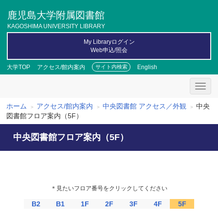
メ
鹿児島大学附属図書館
イ
ン
KAGOSHIMA UNIVERSITY LIBRARY
コ
My Libraryログイン
ン
Web申込/照会
テ
ン
大学TOP
アクセス/館内案内
English
サイト内検索
ツ
に
移
動
ホーム
アクセス/館内案内
中央図書館 アクセス／外観
中央
パ
図書館フロア案内（5F）
ン
中央図書館フロア案内（5F）
く
ず
＊見たいフロア番号をクリックしてください
B2
B1
1F
2F
3F
4F
5F