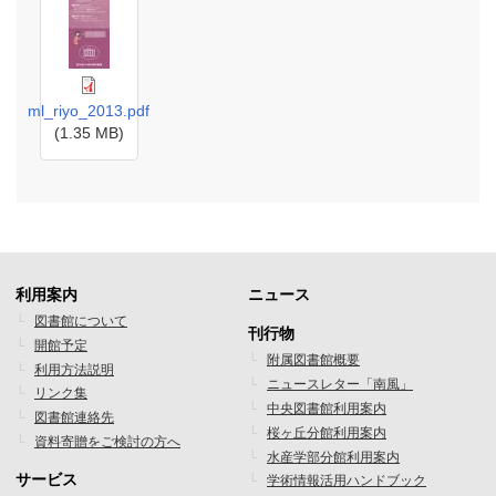
ml_riyo_2013.pdf
(1.35 MB)
利用案内
ニュース
フ
フ
図書館について
刊行物
開館予定
ッ
ッ
附属図書館概要
利用方法説明
ニュースレター「南風」
タ
タ
リンク集
中央図書館利用案内
図書館連絡先
ー
ー
桜ヶ丘分館利用案内
資料寄贈をご検討の方へ
水産学部分館利用案内
メ
メ
サービス
学術情報活用ハンドブック