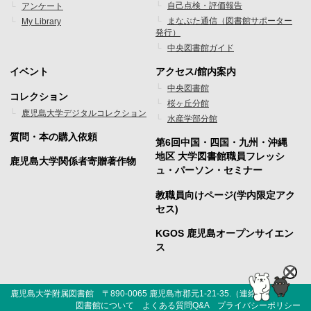
ニ
ニ
自己点検・評価報告
アンケート
まなぶた通信（図書館サポーター
My Library
ュ
ュ
発行）
ー
ー
中央図書館ガイド
1
2
イベント
アクセス/館内案内
フ
フ
中央図書館
コレクション
桜ヶ丘分館
ッ
ッ
鹿児島大学デジタルコレクション
水産学部分館
タ
タ
質問・本の購入依頼
第6回中国・四国・九州・沖縄
ー
ー
地区 大学図書館職員フレッシ
鹿児島大学関係者寄贈著作物
ュ・パーソン・セミナー
メ
メ
教職員向けページ(学内限定アク
ニ
ニ
セス)
ュ
ュ
KGOS 鹿児島オープンサイエン
ー
ー
ス
3
4
鹿児島大学附属図書館 〒890-0065 鹿児島市郡元1-21-35.（
連絡先
）
図書館について
よくある質問Q&A
プライバシーポリシー