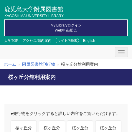
メ
鹿児島大学附属図書館
イ
ン
KAGOSHIMA UNIVERSITY LIBRARY
コ
My Libraryログイン
ン
Web申込/照会
テ
ン
大学TOP
アクセス/館内案内
English
サイト内検索
ツ
に
移
動
ホーム
附属図書館刊行物
桜ヶ丘分館利用案内
パ
桜ヶ丘分館利用案内
ン
く
ず
●発行物をクリックすると詳しい内容をご覧いただけます。
桜ヶ丘分
桜ヶ丘分
桜ヶ丘分
桜ヶ丘分