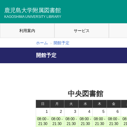
メ
イ
鹿児島大学附属図書館
ン
KAGOSHIMA UNIVERSITY LIBRARY
コ
ン
利用案内
サービス
テ
メ
ン
イ
ツ
ホーム
開館予定
パ
に
ン
移
開館予定
ン
ナ
動
く
ビ
ず
ゲ
ー
中央図書館
シ
日
月
火
水
木
金
ョ
1
2
3
4
5
6
ン
08:00 -
08:00 -
08:00 -
08:00 -
08:00 -
08:00 -
08
21:30
21:30
21:30
21:30
21:30
21:30
2