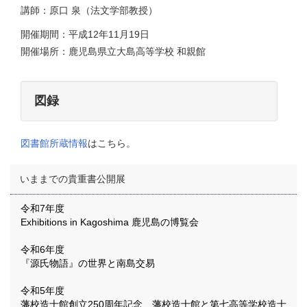
講師：原口 泉（法文学部教授）
開催期間：平成12年11月19日
開催場所：鹿児島県立大島高等学校 和親館
図録
図書館所蔵情報
はこちら。
いままでの貴重書公開展
令和7年度
Exhibitions in Kagoshima 鹿児島の博覧会
令和6年度
『源氏物語』の世界と南島交易
令和5年度
藩校造士館創立250周年記念 藩校造士館と第七高等学校造士