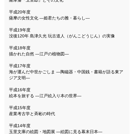
薩摩藩『玉里邸』とその文化
平成20年度
薩摩の女性文化 ―姫君たちの雅・暮らし―
平成19年度
没後120年 島津久光 玩古道人（がんこどうじん）の実像
平成18年度
描かれた自然 ―江戸の植物図―
平成17年度
海が運んだ中世かごしま ―陶磁器・中国銭・書籍が語る東ア
ジア文明―
平成16年度
絵本を旅する ―江戸絵入り本の世界―
平成15年度
産業考古学と斉彬の時代
平成14年度
玉里文庫の絵図・地図展 ―絵図に見る幕末日本―