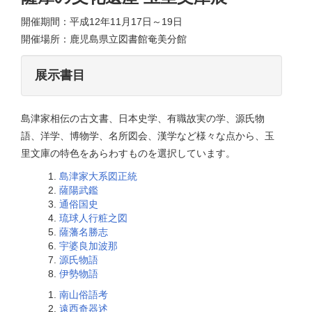
開催期間：平成12年11月17日～19日
開催場所：鹿児島県立図書館奄美分館
展示書目
島津家相伝の古文書、日本史学、有職故実の学、源氏物
語、洋学、博物学、名所図会、漢学など様々な点から、玉
里文庫の特色をあらわすものを選択しています。
島津家大系図正統
薩陽武鑑
通俗国史
琉球人行粧之図
薩藩名勝志
宇婆良加波那
源氏物語
伊勢物語
南山俗語考
遠西奇器述