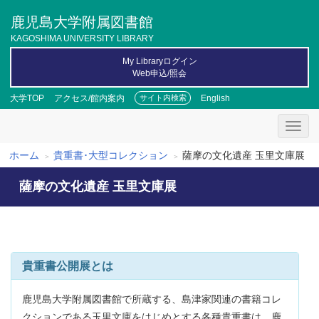
メ
鹿児島大学附属図書館
イ
ン
KAGOSHIMA UNIVERSITY LIBRARY
コ
My Libraryログイン
ン
Web申込/照会
テ
ン
大学TOP
アクセス/館内案内
English
サイト内検索
ツ
に
移
動
ホーム
貴重書･大型コレクション
薩摩の文化遺産 玉里文庫展
パ
薩摩の文化遺産 玉里文庫展
ン
く
ず
貴重書公開展とは
鹿児島大学附属図書館で所蔵する、島津家関連の書籍コレ
クションである玉里文庫をはじめとする各種貴重書は、鹿