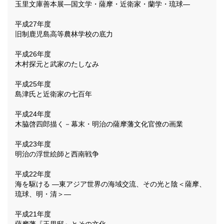
玉里文庫善本展―国文学・薩摩・近衛家・蘭学・琉球―
平成27年度
旧制鹿児島高等農林学校の底力
平成26年度
木村探元と武家のたしなみ
平成25年度
島津氏と近衛家の七百年
平成24年度
木脇啓四郎描く－幕末・明治の薩摩藩文化官僚の画業
平成23年度
明治の浮世絵師と西南戦争
平成22年度
海を駆ける ―東アジア世界の海域交流、その光と陰＜薩摩、
琉球、明・清＞―
平成21年度