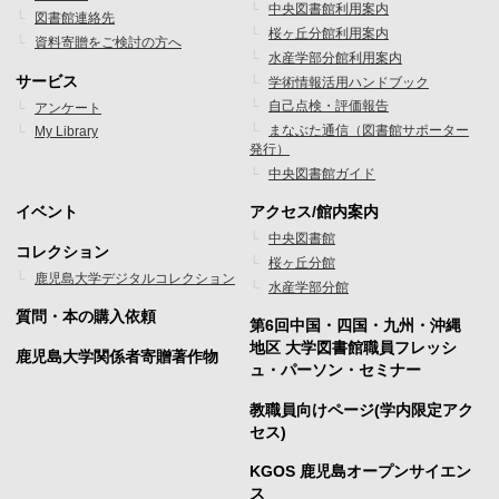
中央図書館利用案内
図書館連絡先
ー
ー
桜ヶ丘分館利用案内
資料寄贈をご検討の方へ
水産学部分館利用案内
メ
メ
サービス
学術情報活用ハンドブック
ニ
ニ
自己点検・評価報告
アンケート
まなぶた通信（図書館サポーター
My Library
ュ
ュ
発行）
ー
ー
中央図書館ガイド
1
2
イベント
アクセス/館内案内
フ
フ
中央図書館
コレクション
桜ヶ丘分館
ッ
ッ
鹿児島大学デジタルコレクション
水産学部分館
タ
タ
質問・本の購入依頼
第6回中国・四国・九州・沖縄
ー
ー
地区 大学図書館職員フレッシ
鹿児島大学関係者寄贈著作物
ュ・パーソン・セミナー
メ
メ
教職員向けページ(学内限定アク
ニ
ニ
セス)
ュ
ュ
KGOS 鹿児島オープンサイエン
ー
ー
ス