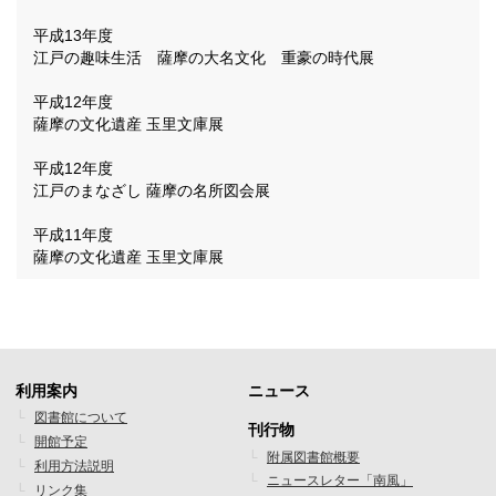
平成13年度
江戸の趣味生活 薩摩の大名文化 重豪の時代展
平成12年度
薩摩の文化遺産 玉里文庫展
平成12年度
江戸のまなざし 薩摩の名所図会展
平成11年度
薩摩の文化遺産 玉里文庫展
利用案内
ニュース
フ
フ
図書館について
刊行物
開館予定
ッ
ッ
附属図書館概要
利用方法説明
ニュースレター「南風」
タ
タ
リンク集