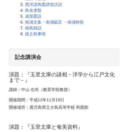
西洋諸鳥図譜並詳説
鳥名便覧
成形図説
南浦文集・南浦戯言 ・南浦棹歌
南島雑話
徳之島事情
記念講演会
演題：『玉里文庫の諸相－洋学から江戸文化
まで－』
講師：中山 右尚（教育学部教授）
開催期間：平成12年11月19日
開催場所：鹿児島県立大島高等学校 和親館
演題：『玉里文庫と奄美資料』