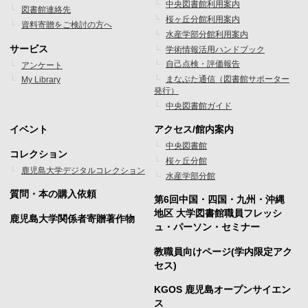
中央図書館利用案内
図書館連絡先
ー
ー
桜ヶ丘分館利用案内
資料寄贈をご検討の方へ
水産学部分館利用案内
メ
メ
サービス
学術情報活用ハンドブック
ニ
ニ
自己点検・評価報告
アンケート
まなぶた通信（図書館サポーター
My Library
ュ
ュ
発行）
ー
ー
中央図書館ガイド
1
2
イベント
アクセス/館内案内
フ
フ
中央図書館
コレクション
桜ヶ丘分館
ッ
ッ
鹿児島大学デジタルコレクション
水産学部分館
タ
タ
質問・本の購入依頼
第6回中国・四国・九州・沖縄
ー
ー
地区 大学図書館職員フレッシ
鹿児島大学関係者寄贈著作物
ュ・パーソン・セミナー
メ
メ
教職員向けページ(学内限定アク
ニ
ニ
セス)
ュ
ュ
KGOS 鹿児島オープンサイエン
ー
ー
ス