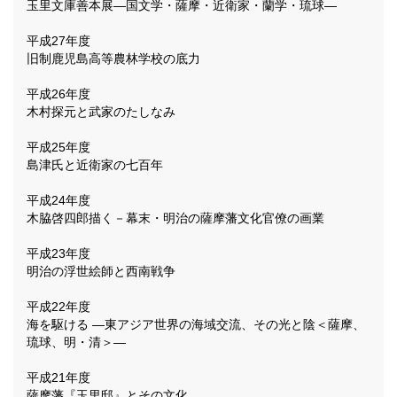
玉里文庫善本展―国文学・薩摩・近衛家・蘭学・琉球―
平成27年度
旧制鹿児島高等農林学校の底力
平成26年度
木村探元と武家のたしなみ
平成25年度
島津氏と近衛家の七百年
平成24年度
木脇啓四郎描く－幕末・明治の薩摩藩文化官僚の画業
平成23年度
明治の浮世絵師と西南戦争
平成22年度
海を駆ける ―東アジア世界の海域交流、その光と陰＜薩摩、
琉球、明・清＞―
平成21年度
薩摩藩『玉里邸』とその文化