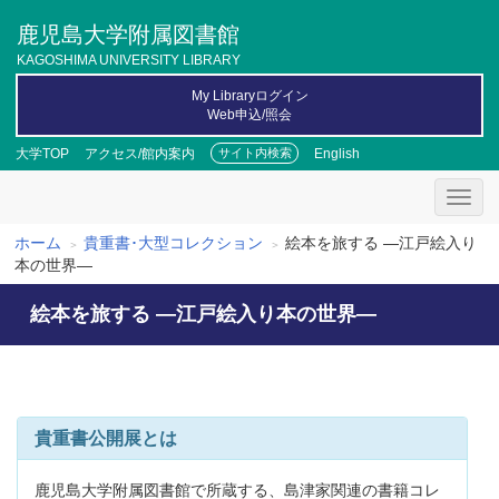
メ
鹿児島大学附属図書館
イ
ン
KAGOSHIMA UNIVERSITY LIBRARY
コ
My Libraryログイン
ン
Web申込/照会
テ
ン
大学TOP
アクセス/館内案内
English
サイト内検索
ツ
に
移
動
ホーム
貴重書･大型コレクション
絵本を旅する ―江戸絵入り
パ
本の世界―
ン
絵本を旅する ―江戸絵入り本の世界―
く
ず
貴重書公開展とは
鹿児島大学附属図書館で所蔵する、島津家関連の書籍コレ