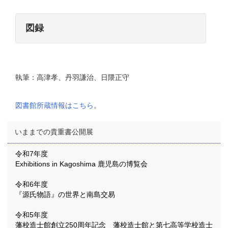
図録
執筆：高津孝、丹羽謙治、日隈正守
図書館所蔵情報はこちら
。
いままでの貴重書公開展
令和7年度
Exhibitions in Kagoshima 鹿児島の博覧会
令和6年度
『源氏物語』の世界と南島交易
令和5年度
藩校造士館創立250周年記念 藩校造士館と第七高等学校造士