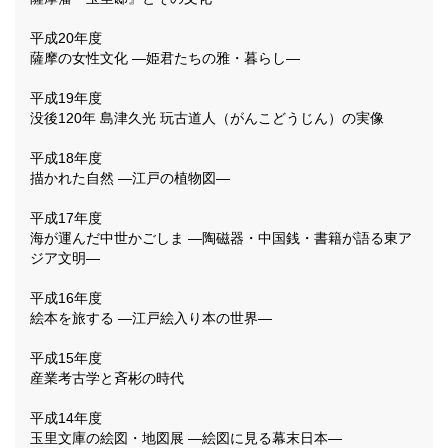
平成20年度
薩摩の女性文化 ―姫君たちの雅・暮らし―
平成19年度
没後120年 島津久光 玩古道人（がんこどうじん）の実像
平成18年度
描かれた自然 ―江戸の植物図―
平成17年度
海が運んだ中世かごしま ―陶磁器・中国銭・書籍が語る東ア
ジア文明―
平成16年度
絵本を旅する ―江戸絵入り本の世界―
平成15年度
産業考古学と斉彬の時代
平成14年度
玉里文庫の絵図・地図展 ―絵図に見る幕末日本―