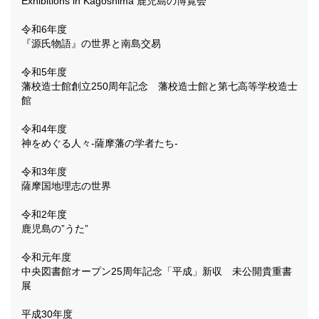
Exhibitions in Kagoshima 鹿児島の博覧会
令和6年度
『源氏物語』の世界と南島交易
令和5年度
藩校造士館創立250周年記念 藩校造士館と第七高等学校造士
館
令和4年度
神をめぐる人々-薩摩藩の学者たち-
令和3年度
薩摩国地理志の世界
令和2年度
鹿児島の”うた”
令和元年度
中央図書館オープン25周年記念「平成」新収 未公開貴重書
展
平成30年度