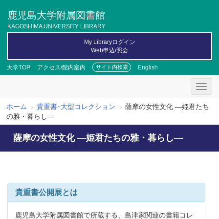
メ
鹿児島大学附属図書館
イ
ン
KAGOSHIMA UNIVERSITY LIBRARY
コ
My Libraryログイン
ン
Web申込/照会
テ
ン
大学TOP
アクセス/館内案内
English
サイト内検索
ツ
に
移
動
ホーム
貴重書･大型コレクション
薩摩の女性文化 ―姫君たち
パ
の雅・暮らし―
ン
薩摩の女性文化 ―姫君たちの雅・暮らし―
く
ず
貴重書公開展とは
鹿児島大学附属図書館で所蔵する、島津家関連の書籍コレ