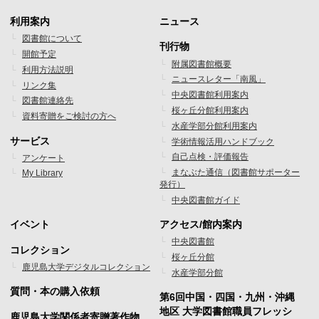
利用案内
ニュース
フ
フ
図書館について
刊行物
開館予定
ッ
ッ
附属図書館概要
利用方法説明
ニュースレター「南風」
タ
タ
リンク集
中央図書館利用案内
図書館連絡先
ー
ー
桜ヶ丘分館利用案内
資料寄贈をご検討の方へ
水産学部分館利用案内
メ
メ
サービス
学術情報活用ハンドブック
ニ
ニ
自己点検・評価報告
アンケート
まなぶた通信（図書館サポーター
My Library
ュ
ュ
発行）
ー
ー
中央図書館ガイド
1
2
イベント
アクセス/館内案内
フ
フ
中央図書館
コレクション
桜ヶ丘分館
ッ
ッ
鹿児島大学デジタルコレクション
水産学部分館
タ
タ
質問・本の購入依頼
第6回中国・四国・九州・沖縄
ー
ー
地区 大学図書館職員フレッシ
鹿児島大学関係者寄贈著作物