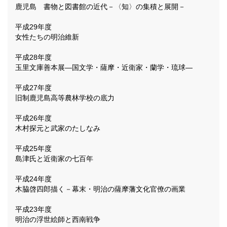
鹿児島 書物と図書館の近代－〈知〉の集積と展開－
平成29年度
女性たちの明治維新
平成28年度
玉里文庫善本展―国文学・薩摩・近衛家・蘭学・琉球―
平成27年度
旧制鹿児島高等農林学校の底力
平成26年度
木村探元と武家のたしなみ
平成25年度
島津氏と近衛家の七百年
平成24年度
木脇啓四郎描く－幕末・明治の薩摩藩文化官僚の画業
平成23年度
明治の浮世絵師と西南戦争