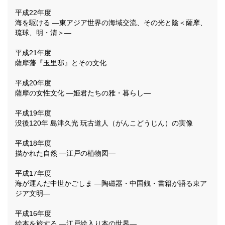
平成22年度
海を駆ける ―東アジア世界の海域交流、その光と陰＜薩摩、
琉球、明・清＞―
平成21年度
薩摩藩『玉里邸』とその文化
平成20年度
薩摩の女性文化 ―姫君たちの雅・暮らし―
平成19年度
没後120年 島津久光 玩古道人（がんこどうじん）の実像
平成18年度
描かれた自然 ―江戸の植物図―
平成17年度
海が運んだ中世かごしま ―陶磁器・中国銭・書籍が語る東ア
ジア文明―
平成16年度
絵本を旅する ―江戸絵入り本の世界―