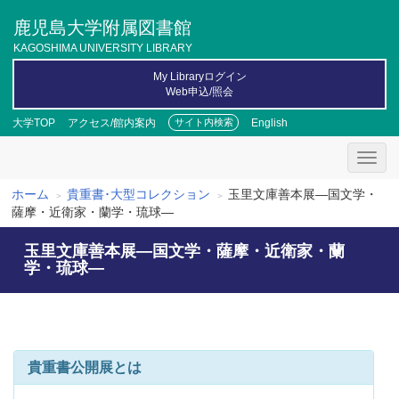
メ
鹿児島大学附属図書館
イ
ン
KAGOSHIMA UNIVERSITY LIBRARY
コ
My Libraryログイン
ン
Web申込/照会
テ
ン
大学TOP
アクセス/館内案内
English
サイト内検索
ツ
に
移
動
ホーム
貴重書･大型コレクション
玉里文庫善本展―国文学・
パ
薩摩・近衛家・蘭学・琉球―
ン
玉里文庫善本展―国文学・薩摩・近衛家・蘭
く
学・琉球―
ず
貴重書公開展とは