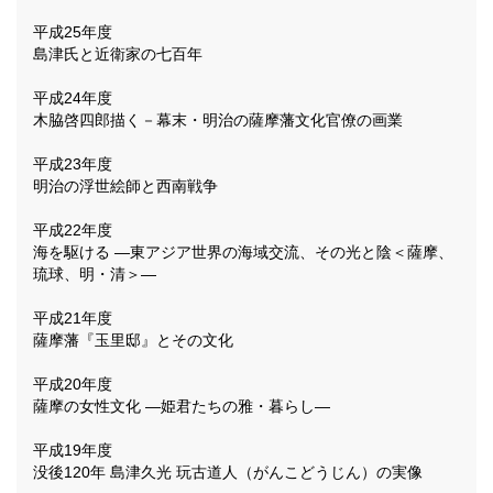
平成25年度
島津氏と近衛家の七百年
平成24年度
木脇啓四郎描く－幕末・明治の薩摩藩文化官僚の画業
平成23年度
明治の浮世絵師と西南戦争
平成22年度
海を駆ける ―東アジア世界の海域交流、その光と陰＜薩摩、
琉球、明・清＞―
平成21年度
薩摩藩『玉里邸』とその文化
平成20年度
薩摩の女性文化 ―姫君たちの雅・暮らし―
平成19年度
没後120年 島津久光 玩古道人（がんこどうじん）の実像