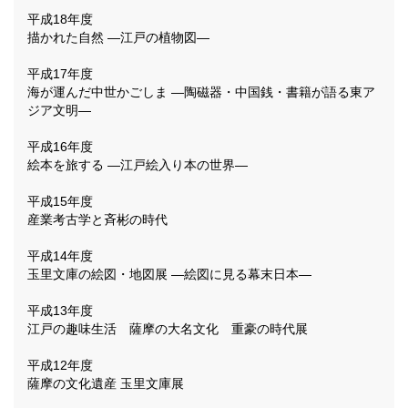
平成18年度
描かれた自然 ―江戸の植物図―
平成17年度
海が運んだ中世かごしま ―陶磁器・中国銭・書籍が語る東ア
ジア文明―
平成16年度
絵本を旅する ―江戸絵入り本の世界―
平成15年度
産業考古学と斉彬の時代
平成14年度
玉里文庫の絵図・地図展 ―絵図に見る幕末日本―
平成13年度
江戸の趣味生活 薩摩の大名文化 重豪の時代展
平成12年度
薩摩の文化遺産 玉里文庫展