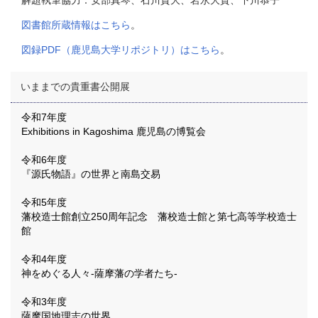
解題執筆協力：安部真琴、石川貴大、岩永大貴、下川恭子
図書館所蔵情報はこちら
。
図録PDF（鹿児島大学リポジトリ）はこちら
。
いままでの貴重書公開展
令和7年度
Exhibitions in Kagoshima 鹿児島の博覧会
令和6年度
『源氏物語』の世界と南島交易
令和5年度
藩校造士館創立250周年記念 藩校造士館と第七高等学校造士
館
令和4年度
神をめぐる人々-薩摩藩の学者たち-
令和3年度
薩摩国地理志の世界