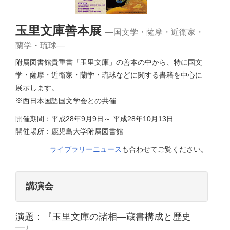
玉里文庫善本展
―国文学・薩摩・近衛家・
蘭学・琉球―
附属図書館貴重書「玉里文庫」の善本の中から、特に国文
学・薩摩・近衛家・蘭学・琉球などに関する書籍を中心に
展示します。
※西日本国語国文学会との共催
開催期間：平成28年9月9日～ 平成28年10月13日
開催場所：鹿児島大学附属図書館
ライブラリーニュース
も合わせてご覧ください。
講演会
演題：『玉里文庫の諸相―蔵書構成と歴史
―』