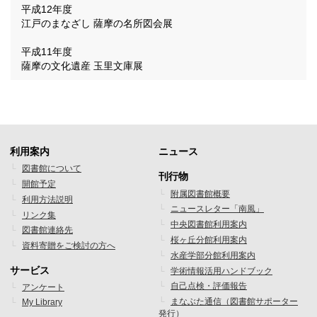
平成12年度
江戸のまなざし 薩摩の名所図会展
平成11年度
薩摩の文化遺産 玉里文庫展
利用案内
ニュース
フ
フ
図書館について
刊行物
開館予定
ッ
ッ
附属図書館概要
利用方法説明
ニュースレター「南風」
タ
タ
リンク集
中央図書館利用案内
図書館連絡先
ー
ー
桜ヶ丘分館利用案内
資料寄贈をご検討の方へ
水産学部分館利用案内
メ
メ
サービス
学術情報活用ハンドブック
ニ
ニ
自己点検・評価報告
アンケート
まなぶた通信（図書館サポーター
My Library
ュ
ュ
発行）