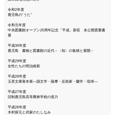
令和2年度
鹿児島の”うた”
令和元年度
中央図書館オープン25周年記念「平成」新収 未公開貴重書
展
平成30年度
鹿児島 書物と図書館の近代－〈知〉の集積と展開－
平成29年度
女性たちの明治維新
平成28年度
玉里文庫善本展―国文学・薩摩・近衛家・蘭学・琉球―
平成27年度
旧制鹿児島高等農林学校の底力
平成26年度
木村探元と武家のたしなみ