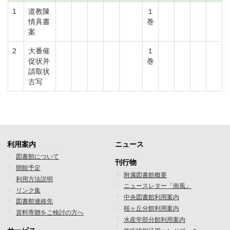
1
道教陳
１
情具書
巻
案
2
大番催
１
促状并
巻
請取状
古写
利用案内
ニュース
フ
フ
図書館について
刊行物
開館予定
ッ
ッ
附属図書館概要
利用方法説明
ニュースレター「南風」
タ
タ
リンク集
中央図書館利用案内
図書館連絡先
ー
ー
桜ヶ丘分館利用案内
資料寄贈をご検討の方へ
水産学部分館利用案内
メ
メ