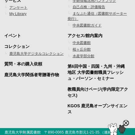
サービス
学術情報活用ハンドブック
ニ
ニ
自己点検・評価報告
アンケート
まなぶた通信（図書館サポーター
My Library
ュ
ュ
発行）
ー
ー
中央図書館ガイド
1
2
イベント
アクセス/館内案内
フ
フ
中央図書館
コレクション
桜ヶ丘分館
ッ
ッ
鹿児島大学デジタルコレクション
水産学部分館
タ
タ
質問・本の購入依頼
第6回中国・四国・九州・沖縄
ー
ー
地区 大学図書館職員フレッシ
鹿児島大学関係者寄贈著作物
ュ・パーソン・セミナー
メ
メ
教職員向けページ(学内限定アク
ニ
ニ
セス)
ュ
ュ
KGOS 鹿児島オープンサイエン
ー
ー
ス
3
4
鹿児島大学附属図書館 〒890-0065 鹿児島市郡元1-21-35.（
連絡先
）