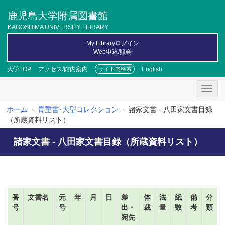
メ
鹿児島大学附属図書館
イ
ン
KAGOSHIMA UNIVERSITY LIBRARY
コ
My Libraryログイン
ン
Web申込/照会
テ
ン
大学TOP
アクセス/館内案内
English
サイト内検索
ツ
に
移
動
ホーム
貴重書･大型コレクション
諸家文書 - 八田家文書目録
パ
（所蔵資料リスト）
ン
諸家文書 - 八田家文書目録（所蔵資料リスト）
く
ず
番
文書名
元
年
月
日
差
体
法
紙
備
分
号
号
出・
裁
量
数
考
類
宛先