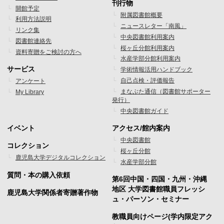
刊行物
開館予定
ッ
ッ
附属図書館概要
利用方法説明
ニュースレター「南風」
タ
タ
リンク集
中央図書館利用案内
図書館連絡先
ー
ー
桜ヶ丘分館利用案内
資料寄贈をご検討の方へ
水産学部分館利用案内
メ
メ
サービス
学術情報活用ハンドブック
ニ
ニ
自己点検・評価報告
アンケート
まなぶた通信（図書館サポーター
My Library
ュ
ュ
発行）
ー
ー
中央図書館ガイド
1
2
イベント
アクセス/館内案内
フ
フ
中央図書館
コレクション
桜ヶ丘分館
ッ
ッ
鹿児島大学デジタルコレクション
水産学部分館
タ
タ
質問・本の購入依頼
第6回中国・四国・九州・沖縄
ー
ー
地区 大学図書館職員フレッシ
鹿児島大学関係者寄贈著作物
ュ・パーソン・セミナー
メ
メ
教職員向けページ(学内限定アク
ニ
ニ