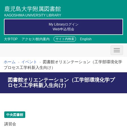
メ
鹿児島大学附属図書館
イ
ン
KAGOSHIMA UNIVERSITY LIBRARY
コ
My Libraryログイン
ン
Web申込/照会
テ
ン
大学TOP
アクセス/館内案内
English
サイト内検索
ツ
に
移
動
ホーム
イベント
図書館オリエンテーション（工学部環境化学
パ
プロセス工学科新入生向け）
ン
図書館オリエンテーション（工学部環境化学プ
く
ロセス工学科新入生向け）
ず
中央図書館
講習会