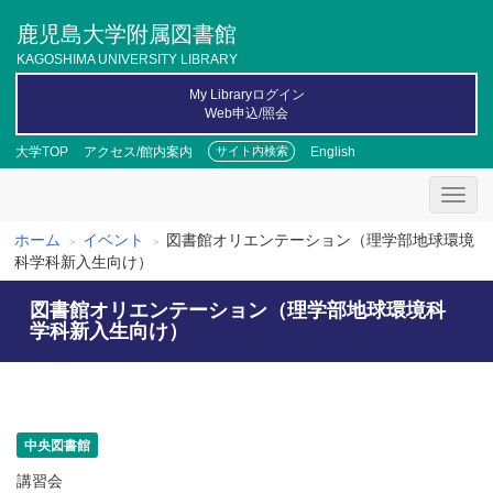
メ
鹿児島大学附属図書館
イ
ン
KAGOSHIMA UNIVERSITY LIBRARY
コ
My Libraryログイン
ン
Web申込/照会
テ
ン
大学TOP
アクセス/館内案内
English
サイト内検索
ツ
に
移
動
ホーム
イベント
図書館オリエンテーション（理学部地球環境
パ
科学科新入生向け）
ン
図書館オリエンテーション（理学部地球環境科
く
学科新入生向け）
ず
中央図書館
講習会