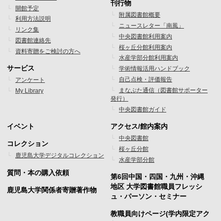
刊行物
開館予定
ッ
ッ
附属図書館概要
利用方法説明
ニュースレター「南風」
タ
タ
リンク集
中央図書館利用案内
図書館連絡先
ー
ー
桜ヶ丘分館利用案内
資料寄贈をご検討の方へ
水産学部分館利用案内
メ
メ
サービス
学術情報活用ハンドブック
ニ
ニ
自己点検・評価報告
アンケート
まなぶた通信（図書館サポーター
My Library
ュ
ュ
発行）
ー
ー
中央図書館ガイド
1
2
イベント
アクセス/館内案内
フ
フ
中央図書館
コレクション
桜ヶ丘分館
ッ
ッ
鹿児島大学デジタルコレクション
水産学部分館
タ
タ
質問・本の購入依頼
第6回中国・四国・九州・沖縄
ー
ー
地区 大学図書館職員フレッシ
鹿児島大学関係者寄贈著作物
ュ・パーソン・セミナー
メ
メ
教職員向けページ(学内限定アク
ニ
ニ