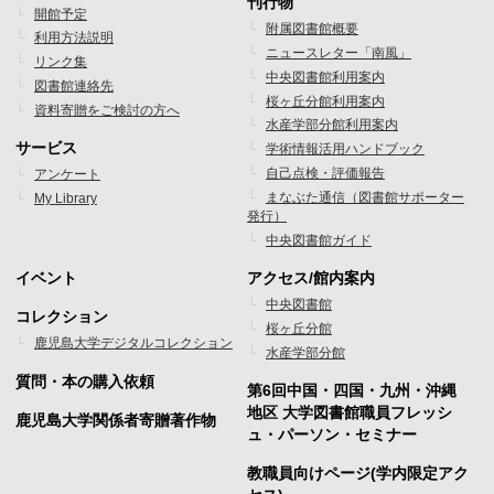
刊行物
開館予定
ッ
ッ
附属図書館概要
利用方法説明
ニュースレター「南風」
タ
タ
リンク集
中央図書館利用案内
図書館連絡先
ー
ー
桜ヶ丘分館利用案内
資料寄贈をご検討の方へ
水産学部分館利用案内
メ
メ
サービス
学術情報活用ハンドブック
ニ
ニ
自己点検・評価報告
アンケート
まなぶた通信（図書館サポーター
My Library
ュ
ュ
発行）
ー
ー
中央図書館ガイド
1
2
イベント
アクセス/館内案内
フ
フ
中央図書館
コレクション
桜ヶ丘分館
ッ
ッ
鹿児島大学デジタルコレクション
水産学部分館
タ
タ
質問・本の購入依頼
第6回中国・四国・九州・沖縄
ー
ー
地区 大学図書館職員フレッシ
鹿児島大学関係者寄贈著作物
ュ・パーソン・セミナー
メ
メ
教職員向けページ(学内限定アク
ニ
ニ