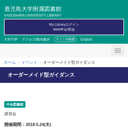
メ
鹿児島大学附属図書館
イ
ン
KAGOSHIMA UNIVERSITY LIBRARY
コ
My Libraryログイン
ン
Web申込/照会
テ
ン
大学TOP
アクセス/館内案内
English
サイト内検索
ツ
に
移
動
ホーム
イベント
オーダーメイド型ガイダンス
パ
オーダーメイド型ガイダンス
ン
く
ず
中央図書館
講習会
開催期間
2018.5.24(木)