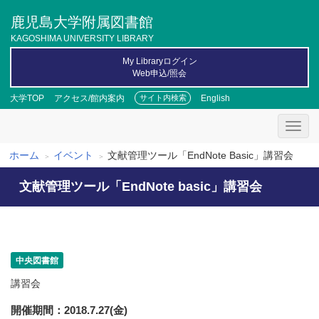
メ
鹿児島大学附属図書館
イ
ン
KAGOSHIMA UNIVERSITY LIBRARY
コ
My Libraryログイン
ン
Web申込/照会
テ
ン
大学TOP
アクセス/館内案内
English
サイト内検索
ツ
に
移
動
ホーム
イベント
文献管理ツール「EndNote Basic」講習会
パ
文献管理ツール「EndNote basic」講習会
ン
く
ず
中央図書館
講習会
開催期間
2018.7.27(金)