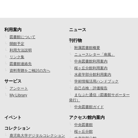
利用案内
ニュース
フ
フ
図書館について
刊行物
開館予定
ッ
ッ
附属図書館概要
利用方法説明
ニュースレター「南風」
タ
タ
リンク集
中央図書館利用案内
図書館連絡先
ー
ー
桜ヶ丘分館利用案内
資料寄贈をご検討の方へ
水産学部分館利用案内
メ
メ
サービス
学術情報活用ハンドブック
ニ
ニ
自己点検・評価報告
アンケート
まなぶた通信（図書館サポーター
My Library
ュ
ュ
発行）
ー
ー
中央図書館ガイド
1
2
イベント
アクセス/館内案内
フ
フ
中央図書館
コレクション
桜ヶ丘分館
ッ
ッ
鹿児島大学デジタルコレクション