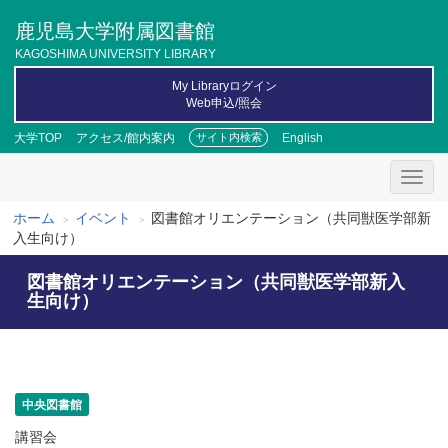
メ
鹿児島大学附属図書館
イ
ン
KAGOSHIMA UNIVERSITY LIBRARY
コ
My Libraryログイン
ン
Web申込/照会
テ
ン
大学TOP
アクセス/館内案内
English
サイト内検索
ツ
に
移
動
ホーム
イベント
図書館オリエンテーション（共同獣医学部新
パ
入生向け）
ン
図書館オリエンテーション（共同獣医学部新入
く
生向け）
ず
中央図書館
講習会