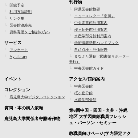
刊行物
開館予定
ッ
ッ
附属図書館概要
利用方法説明
ニュースレター「南風」
タ
タ
リンク集
中央図書館利用案内
図書館連絡先
ー
ー
桜ヶ丘分館利用案内
資料寄贈をご検討の方へ
水産学部分館利用案内
メ
メ
サービス
学術情報活用ハンドブック
ニ
ニ
自己点検・評価報告
アンケート
まなぶた通信（図書館サポーター
My Library
ュ
ュ
発行）
ー
ー
中央図書館ガイド
1
2
イベント
アクセス/館内案内
フ
フ
中央図書館
コレクション
桜ヶ丘分館
ッ
ッ
鹿児島大学デジタルコレクション
水産学部分館
タ
タ
質問・本の購入依頼
第6回中国・四国・九州・沖縄
ー
ー
地区 大学図書館職員フレッシ
鹿児島大学関係者寄贈著作物
ュ・パーソン・セミナー
メ
メ
教職員向けページ(学内限定アク
ニ
ニ