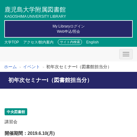
メ
鹿児島大学附属図書館
イ
ン
KAGOSHIMA UNIVERSITY LIBRARY
コ
My Libraryログイン
ン
Web申込/照会
テ
ン
大学TOP
アクセス/館内案内
English
サイト内検索
ツ
に
移
動
ホーム
イベント
初年次セミナーI（図書館担当分）
パ
初年次セミナーI（図書館担当分）
ン
く
ず
中央図書館
講習会
開催期間
2019.6.10(月)