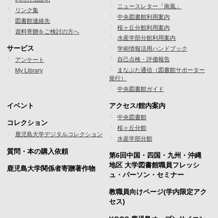
ニュースレター「南風」
タ
タ
リンク集
中央図書館利用案内
図書館連絡先
ー
ー
桜ヶ丘分館利用案内
資料寄贈をご検討の方へ
水産学部分館利用案内
メ
メ
サービス
学術情報活用ハンドブック
ニ
ニ
自己点検・評価報告
アンケート
まなぶた通信（図書館サポーター
My Library
ュ
ュ
発行）
ー
ー
中央図書館ガイド
1
2
イベント
アクセス/館内案内
フ
フ
中央図書館
コレクション
桜ヶ丘分館
ッ
ッ
鹿児島大学デジタルコレクション
水産学部分館
タ
タ
質問・本の購入依頼
第6回中国・四国・九州・沖縄
ー
ー
地区 大学図書館職員フレッシ
鹿児島大学関係者寄贈著作物
ュ・パーソン・セミナー
メ
メ
教職員向けページ(学内限定アク
ニ
ニ
セス)
ュ
ュ