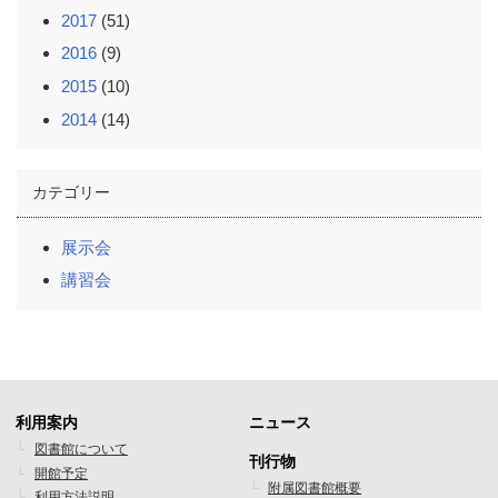
2017
(51)
2016
(9)
2015
(10)
2014
(14)
カテゴリー
展示会
講習会
利用案内
ニュース
フ
フ
図書館について
刊行物
開館予定
ッ
ッ
附属図書館概要
利用方法説明