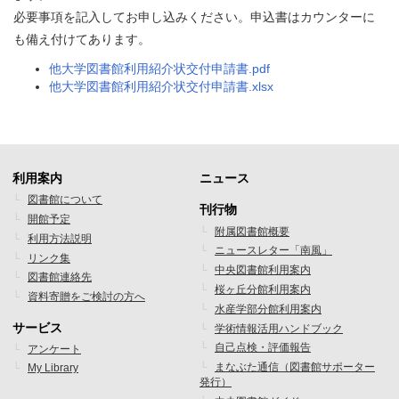
必要事項を記入してお申し込みください。申込書はカウンターに
も備え付けてあります。
他大学図書館利用紹介状交付申請書.pdf
他大学図書館利用紹介状交付申請書.xlsx
利用案内
ニュース
フ
フ
図書館について
刊行物
開館予定
ッ
ッ
附属図書館概要
利用方法説明
ニュースレター「南風」
タ
タ
リンク集
中央図書館利用案内
図書館連絡先
ー
ー
桜ヶ丘分館利用案内
資料寄贈をご検討の方へ
水産学部分館利用案内
メ
メ
サービス
学術情報活用ハンドブック
ニ
ニ
自己点検・評価報告
アンケート
まなぶた通信（図書館サポーター
My Library
ュ
ュ
発行）