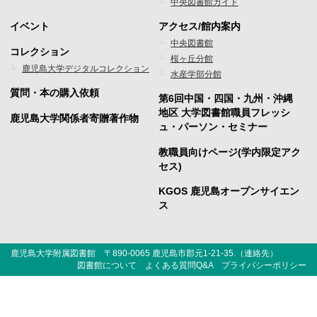
ー
ー
中央図書館ガイド
1
2
イベント
アクセス/館内案内
フ
フ
中央図書館
コレクション
桜ヶ丘分館
ッ
ッ
鹿児島大学デジタルコレクション
水産学部分館
タ
タ
質問・本の購入依頼
第6回中国・四国・九州・沖縄
ー
ー
地区 大学図書館職員フレッシ
鹿児島大学関係者寄贈著作物
ュ・パーソン・セミナー
メ
メ
教職員向けページ(学内限定アク
ニ
ニ
セス)
ュ
ュ
KGOS 鹿児島オープンサイエン
ー
ー
ス
3
4
鹿児島大学附属図書館 〒890-0065 鹿児島市郡元1-21-35.（
連絡先
）
図書館について
よくある質問Q&A
プライバシーポリシー