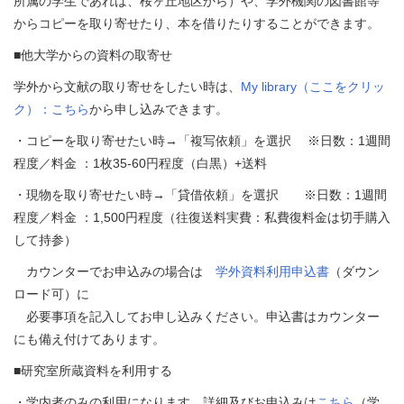
所属の学生であれば、桜ヶ丘地区から）や、学外機関の図書館等
からコピーを取り寄せたり、本を借りたりすることができます。
■他大学からの資料の取寄せ
学外から文献の取り寄せをしたい時は、
My library（ここをクリッ
ク）：こちら
から申し込みできます。
・コピーを取り寄せたい時→「複写依頼」を選択 ※日数：1週間
程度／料金 ：1枚35-60円程度（白黒）+送料
・現物を取り寄せたい時→「貸借依頼」を選択 ※日数：1週間
程度／料金 ：1,500円程度（往復送料実費：私費復料金は切手購入
して持参）
カウンターでお申込みの場合は
学外資料利用申込書
（ダウン
ロード可）に
必要事項を記入してお申し込みください。申込書はカウンター
にも備え付けてあります。
■研究室所蔵資料を利用する
・学内者のみの利用になります。詳細及びお申込みは
こちら
（学