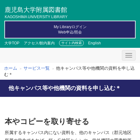
メ
鹿児島大学附属図書館
イ
ン
KAGOSHIMA UNIVERSITY LIBRARY
コ
My Libraryログイン
ン
Web申込/照会
テ
ン
大学TOP
アクセス/館内案内
English
サイト内検索
ツ
に
移
動
ホーム
サービス一覧
他キャンパス等や他機関の資料を申し込
パ
む＊
ン
他キャンパス等や他機関の資料を申し込む＊
く
ず
本やコピーを取り寄せる
所属するキャンパス内にない資料を、他のキャンパス（郡元地区