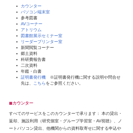
カウンター
パソコン端末室
参考図書
AVコーナー
アトリウム
図書館展示セミナー室
リーダープリンター室
新聞閲覧コーナー
郷土資料
科研費報告書
二次資料
年鑑・白書
証明書発行機
※証明書発行機に関する説明や問合せ
先は、
こちら
をご参照ください。
◼︎カウンター
すべてのサービスをこのカウンターで承ります： 本の貸出・
返却、施設利用（研究個室・グループ学習室・AV視聴）、ノ
ートパソコン貸出、他機関からの資料取寄せに関する申込や