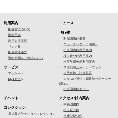
利用案内
ニュース
フ
フ
図書館について
刊行物
開館予定
ッ
ッ
附属図書館概要
利用方法説明
ニュースレター「南風」
タ
タ
リンク集
中央図書館利用案内
図書館連絡先
ー
ー
桜ヶ丘分館利用案内
資料寄贈をご検討の方へ
水産学部分館利用案内
メ
メ
サービス
学術情報活用ハンドブック
ニ
ニ
自己点検・評価報告
アンケート
まなぶた通信（図書館サポーター
My Library
ュ
ュ
発行）
ー
ー
中央図書館ガイド
1
2
イベント
アクセス/館内案内
フ
フ
中央図書館
コレクション
桜ヶ丘分館
ッ
ッ
鹿児島大学デジタルコレクション
水産学部分館