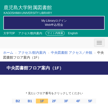
メ
鹿児島大学附属図書館
イ
ン
KAGOSHIMA UNIVERSITY LIBRARY
コ
My Libraryログイン
ン
Web申込/照会
テ
ン
大学TOP
アクセス/館内案内
English
サイト内検索
ツ
に
移
動
ホーム
アクセス/館内案内
中央図書館 アクセス／外観
中央
パ
図書館フロア案内（1F）
ン
中央図書館フロア案内（1F）
く
ず
＊見たいフロア番号をクリックしてください
B2
B1
1F
2F
3F
4F
5F