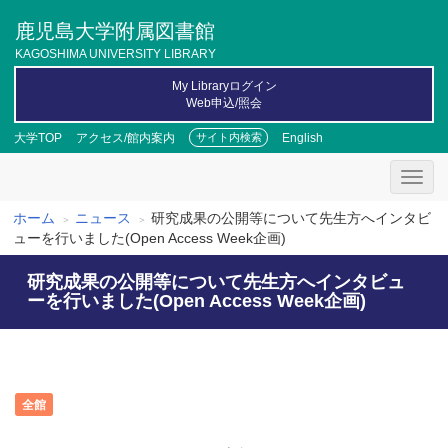
メ
鹿児島大学附属図書館
イ
ン
KAGOSHIMA UNIVERSITY LIBRARY
コ
My Libraryログイン
ン
Web申込/照会
テ
ン
大学TOP
アクセス/館内案内
English
サイト内検索
ツ
に
移
動
ホーム
ニュース
研究成果の公開等について先生方へインタビ
パ
ューを行いました(Open Access Week企画)
ン
研究成果の公開等について先生方へインタビュ
く
ーを行いました(Open Access Week企画)
ず
全館