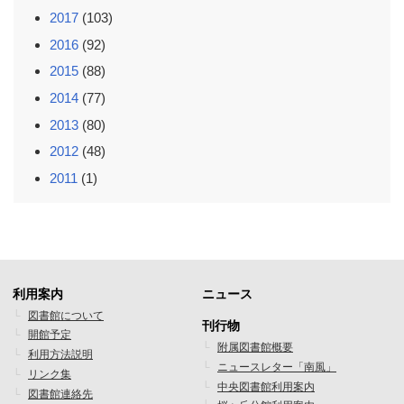
2017
(103)
2016
(92)
2015
(88)
2014
(77)
2013
(80)
2012
(48)
2011
(1)
利用案内
ニュース
フ
フ
図書館について
刊行物
開館予定
ッ
ッ
附属図書館概要
利用方法説明
ニュースレター「南風」
タ
タ
リンク集
中央図書館利用案内
図書館連絡先