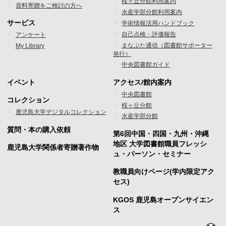
ー
ー
桜ヶ丘分館利用案内
資料寄贈をご検討の方へ
水産学部分館利用案内
メ
メ
サービス
学術情報活用ハンドブック
ニ
ニ
自己点検・評価報告
アンケート
まなぶた通信（図書館サポーター
My Library
ュ
ュ
発行）
ー
ー
中央図書館ガイド
1
2
イベント
アクセス/館内案内
フ
フ
中央図書館
コレクション
桜ヶ丘分館
ッ
ッ
鹿児島大学デジタルコレクション
水産学部分館
タ
タ
質問・本の購入依頼
第6回中国・四国・九州・沖縄
ー
ー
地区 大学図書館職員フレッシ
鹿児島大学関係者寄贈著作物
ュ・パーソン・セミナー
メ
メ
教職員向けページ(学内限定アク
ニ
ニ
セス)
ュ
ュ
KGOS 鹿児島オープンサイエン
ー
ー
ス