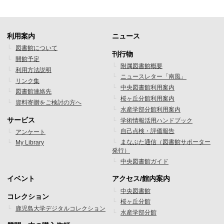
利用案内
ニュース
フ
フ
図書館について
刊行物
開館予定
ッ
ッ
附属図書館概要
利用方法説明
ニュースレター「南風」
タ
タ
リンク集
中央図書館利用案内
図書館連絡先
ー
ー
桜ヶ丘分館利用案内
資料寄贈をご検討の方へ
水産学部分館利用案内
メ
メ
サービス
学術情報活用ハンドブック
ニ
ニ
自己点検・評価報告
アンケート
まなぶた通信（図書館サポーター
My Library
ュ
ュ
発行）
ー
ー
中央図書館ガイド
1
2
イベント
アクセス/館内案内
フ
フ
中央図書館
コレクション
桜ヶ丘分館
ッ
ッ
鹿児島大学デジタルコレクション
水産学部分館