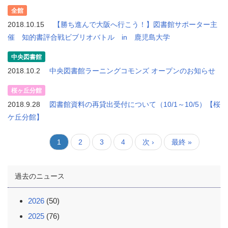
全館
2018.10.15
【勝ち進んで大阪へ行こう！】図書館サポーター主
催 知的書評合戦ビブリオバトル in 鹿児島大学
中央図書館
2018.10.2
中央図書館ラーニングコモンズ オープンのお知らせ
桜ヶ丘分館
2018.9.28
図書館資料の再貸出受付について（10/1～10/5）【桜
ケ丘分館】
ペ
1
ペ
2
ペ
3
ペ
4
次
次 ›
最
最終 »
ペ
ー
ー
ー
ー
ー
ペ
終
ジ
ジ
ジ
ジ
ジ
ー
ペ
送
ジ
ー
過去のニュース
り
ジ
2026
(50)
2025
(76)