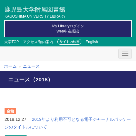
メ
鹿児島大学附属図書館
イ
ン
KAGOSHIMA UNIVERSITY LIBRARY
コ
My Libraryログイン
ン
Web申込/照会
テ
ン
大学TOP
アクセス/館内案内
English
サイト内検索
ツ
に
移
動
ホーム
ニュース
パ
ニュース（2018）
ン
く
ず
全館
2018.12.27
2019年より利用不可となる電子ジャーナルパッケー
ジのタイトルについて