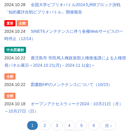
2024.10.28
全国大学ビブリオバトル2024九州Bブロック決戦
「知的書評合戦ビブリオバトル」開催報告
重要
全館
2024.10.24
SINET6メンテナンスに伴う各種Webサービスの一
時停止（12/14）
中央図書館
2024.10.22
鹿児島市 市民局人権政策部人権推進課による人権啓
発パネル展示＜2024.10.21(月)－2024.11.1(金)＞
全館
2024.10.22
図書館HPのメンテナンスについて（10/23）
全館
2024.10.18
オープンアクセスウィーク2024：10月21日（月）
～10月27日（日）
ペ
1
ペ
2
ペ
3
ペ
4
ペ
5
ペ
6
次
次 ›
ペ