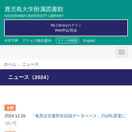
メ
鹿児島大学附属図書館
イ
ン
KAGOSHIMA UNIVERSITY LIBRARY
コ
My Libraryログイン
ン
Web申込/照会
テ
ン
大学TOP
アクセス/館内案内
English
サイト内検索
ツ
に
移
動
ホーム
ニュース
パ
ニュース（2024）
ン
く
ず
全館
2024.12.26
「奄美古文書所在目録データベース」のURL変更に
ついて