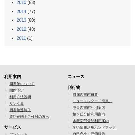
2015
(88)
2014
(77)
2013
(80)
2012
(48)
2011
(1)
利用案内
ニュース
フ
フ
図書館について
刊行物
開館予定
ッ
ッ
附属図書館概要
利用方法説明
ニュースレター「南風」
タ
タ
リンク集
中央図書館利用案内
図書館連絡先
ー
ー
桜ヶ丘分館利用案内
資料寄贈をご検討の方へ
水産学部分館利用案内
メ
メ
サービス
学術情報活用ハンドブック
ニ
ニ
自己点検・評価報告
アンケート