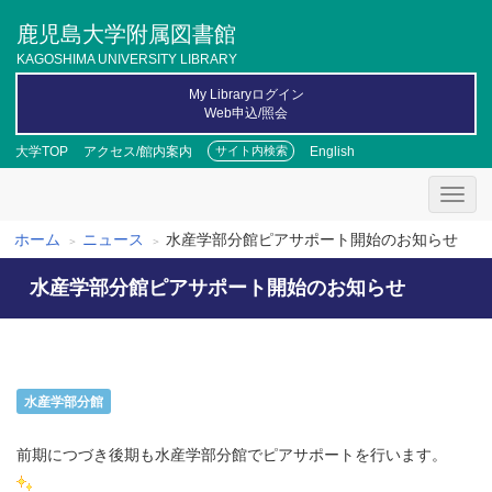
メ
鹿児島大学附属図書館
イ
ン
KAGOSHIMA UNIVERSITY LIBRARY
コ
My Libraryログイン
ン
Web申込/照会
テ
ン
大学TOP
アクセス/館内案内
English
サイト内検索
ツ
に
移
動
ホーム
ニュース
水産学部分館ピアサポート開始のお知らせ
パ
水産学部分館ピアサポート開始のお知らせ
ン
く
ず
水産学部分館
前期につづき後期も水産学部分館でピアサポートを行います。