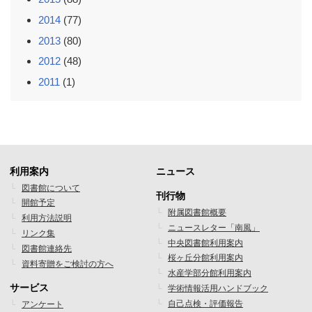
2014
(77)
2013
(80)
2012
(48)
2011
(1)
利用案内
ニュース
フ
フ
図書館について
刊行物
開館予定
ッ
ッ
附属図書館概要
利用方法説明
ニュースレター「南風」
タ
タ
リンク集
中央図書館利用案内
図書館連絡先
ー
ー
桜ヶ丘分館利用案内
資料寄贈をご検討の方へ
水産学部分館利用案内
メ
メ
サービス
学術情報活用ハンドブック
ニ
ニ
自己点検・評価報告
アンケート