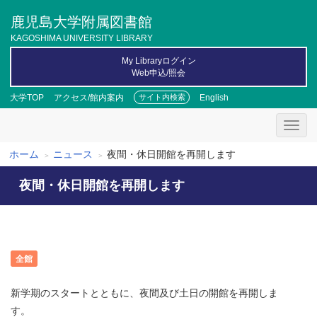
メ
鹿児島大学附属図書館
イ
ン
KAGOSHIMA UNIVERSITY LIBRARY
コ
My Libraryログイン
ン
Web申込/照会
テ
ン
大学TOP
アクセス/館内案内
English
サイト内検索
ツ
に
移
動
ホーム
ニュース
夜間・休日開館を再開します
パ
夜間・休日開館を再開します
ン
く
ず
全館
新学期のスタートとともに、夜間及び土日の開館を再開しま
す。