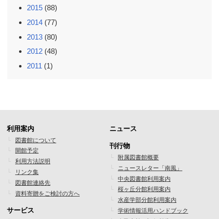
2015
(88)
2014
(77)
2013
(80)
2012
(48)
2011
(1)
利用案内
ニュース
フ
フ
図書館について
刊行物
開館予定
ッ
ッ
附属図書館概要
利用方法説明
ニュースレター「南風」
タ
タ
リンク集
中央図書館利用案内
図書館連絡先
ー
ー
桜ヶ丘分館利用案内
資料寄贈をご検討の方へ
水産学部分館利用案内
メ
メ
サービス
学術情報活用ハンドブック