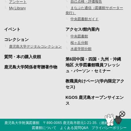
ニ
ニ
自己点検・評価報告
アンケート
まなぶた通信（図書館サポーター
My Library
ュ
ュ
発行）
ー
ー
中央図書館ガイド
1
2
イベント
アクセス/館内案内
フ
フ
中央図書館
コレクション
桜ヶ丘分館
ッ
ッ
鹿児島大学デジタルコレクション
水産学部分館
タ
タ
質問・本の購入依頼
第6回中国・四国・九州・沖縄
ー
ー
地区 大学図書館職員フレッシ
鹿児島大学関係者寄贈著作物
ュ・パーソン・セミナー
メ
メ
教職員向けページ(学内限定アク
ニ
ニ
セス)
ュ
ュ
KGOS 鹿児島オープンサイエン
ー
ー
ス
3
4
鹿児島大学附属図書館 〒890-0065 鹿児島市郡元1-21-35.（
連絡先
）
図書館について
よくある質問Q&A
プライバシーポリシー