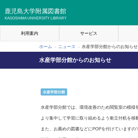
メ
イ
鹿児島大学附属図書館
ン
KAGOSHIMA UNIVERSITY LIBRARY
コ
ン
利用案内
サービス
テ
メ
ン
イ
ツ
ホーム
ニュース
水産学部分館からのお知らせ
パ
に
ン
移
水産学部分館からのお知らせ
ン
ナ
動
く
ビ
ず
ゲ
水産学部分館
ー
シ
水産学部分館では、環境改善のため閲覧室の模様
ョ
より集中して学習に取り組めるよう衝立付机を移
ン
また、お薦めの図書などにPOPを付けていますの