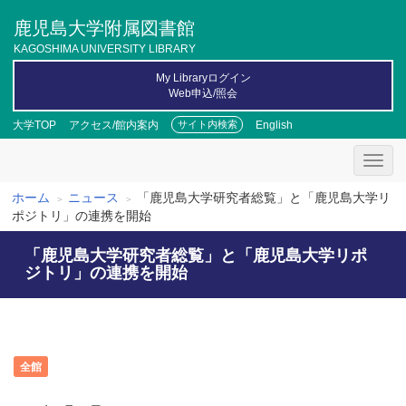
メ
鹿児島大学附属図書館
イ
ン
KAGOSHIMA UNIVERSITY LIBRARY
コ
My Libraryログイン
ン
Web申込/照会
テ
ン
大学TOP
アクセス/館内案内
English
サイト内検索
ツ
に
移
動
ホーム
ニュース
「鹿児島大学研究者総覧」と「鹿児島大学リ
パ
ポジトリ」の連携を開始
ン
「鹿児島大学研究者総覧」と「鹿児島大学リポ
く
ジトリ」の連携を開始
ず
全館