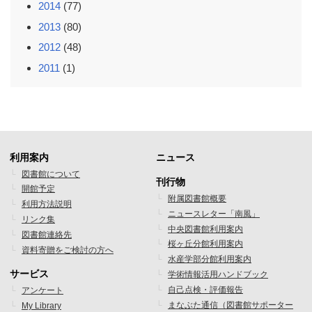
2014
(77)
2013
(80)
2012
(48)
2011
(1)
利用案内
ニュース
フ
フ
図書館について
刊行物
開館予定
ッ
ッ
附属図書館概要
利用方法説明
ニュースレター「南風」
タ
タ
リンク集
中央図書館利用案内
図書館連絡先
ー
ー
桜ヶ丘分館利用案内
資料寄贈をご検討の方へ
水産学部分館利用案内
メ
メ
サービス
学術情報活用ハンドブック
ニ
ニ
自己点検・評価報告
アンケート
まなぶた通信（図書館サポーター
My Library