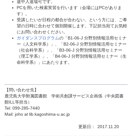
途中入退場可です。
PCを用いた検索実習を行います（会場にはPCがありま
す）。
受講したいが日程の都合が合わない、という方には、ご希
望の日時に合わせて個別開催します。下記担当宛てお気軽
にお問い合わせください。
ガイダンスプログラム
の「B1-06-J 分野別情報活用セミナ
ー（人文科学系）」、「B2-06-J 分野別情報活用セミナー
（社会科学系）」、「B3-06-J 分野別情報活用セミナー
（理工学系）」、「B4-06-J 分野別情報活用セミナー（生
命科学系）」にあたります。
【問い合わせ先】
鹿児島大学附属図書館 学術共創課サービス企画係（中央図書
館ILL等担当）
Tel: 099-285-7440
Mail: joho at lib.kagoshima-u.ac.jp
更新日
2017.11.20