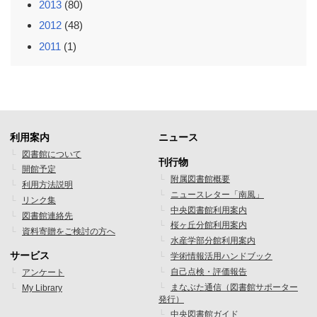
2013
(80)
2012
(48)
2011
(1)
利用案内
ニュース
フ
フ
図書館について
刊行物
開館予定
ッ
ッ
附属図書館概要
利用方法説明
ニュースレター「南風」
タ
タ
リンク集
中央図書館利用案内
図書館連絡先
ー
ー
桜ヶ丘分館利用案内
資料寄贈をご検討の方へ
水産学部分館利用案内
メ
メ
サービス
学術情報活用ハンドブック
ニ
ニ
自己点検・評価報告
アンケート
まなぶた通信（図書館サポーター
My Library
ュ
ュ
発行）
中央図書館ガイド