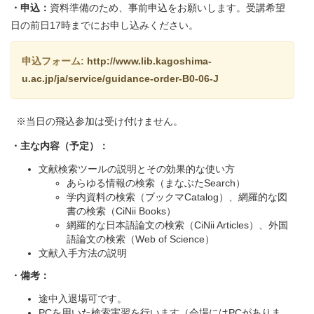
・申込：
資料準備のため、事前申込をお願いします。受講希望
日の前日17時までにお申し込みください。
申込フォーム:
http://www.lib.kagoshima-
u.ac.jp/ja/service/guidance-order-B0-06-J
※当日の飛込参加は受け付けません。
・主な内容（予定）：
文献検索ツールの説明とその効果的な使い方
あらゆる情報の検索（まなぶたSearch）
学内資料の検索（ブックマCatalog）、網羅的な図
書の検索（CiNii Books）
網羅的な日本語論文の検索（CiNii Articles）、外国
語論文の検索（Web of Science）
文献入手方法の説明
・備考：
途中入退場可です。
PCを用いた検索実習を行います（会場にはPCがありま