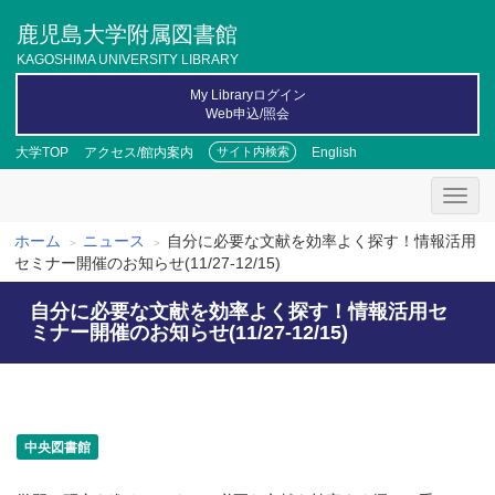
メ
鹿児島大学附属図書館
イ
ン
KAGOSHIMA UNIVERSITY LIBRARY
コ
My Libraryログイン
ン
Web申込/照会
テ
ン
大学TOP
アクセス/館内案内
English
サイト内検索
ツ
に
移
動
ホーム
ニュース
自分に必要な文献を効率よく探す！情報活用
パ
セミナー開催のお知らせ(11/27-12/15)
ン
自分に必要な文献を効率よく探す！情報活用セ
く
ミナー開催のお知らせ(11/27-12/15)
ず
中央図書館