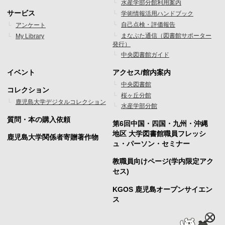
水産学部分館利用案内
メ
メ
サービス
学術情報活用ハンドブック
ニ
ニ
自己点検・評価報告
アンケート
まなぶた通信（図書館サポーター
My Library
ュ
ュ
発行）
ー
ー
中央図書館ガイド
1
2
イベント
アクセス/館内案内
フ
フ
中央図書館
コレクション
桜ヶ丘分館
ッ
ッ
鹿児島大学デジタルコレクション
水産学部分館
タ
タ
質問・本の購入依頼
第6回中国・四国・九州・沖縄
ー
ー
地区 大学図書館職員フレッシ
鹿児島大学関係者寄贈著作物
ュ・パーソン・セミナー
メ
メ
教職員向けページ(学内限定アク
ニ
ニ
セス)
ュ
ュ
KGOS 鹿児島オープンサイエン
ー
ー
ス
3
4