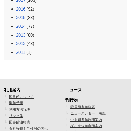
2017
(103)
2016
(92)
2015
(88)
2014
(77)
2013
(80)
2012
(48)
2011
(1)
利用案内
ニュース
フ
フ
図書館について
刊行物
開館予定
ッ
ッ
附属図書館概要
利用方法説明
ニュースレター「南風」
タ
タ
リンク集
中央図書館利用案内
図書館連絡先
ー
ー
桜ヶ丘分館利用案内
資料寄贈をご検討の方へ