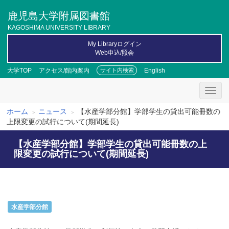
メ
鹿児島大学附属図書館
イ
ン
KAGOSHIMA UNIVERSITY LIBRARY
コ
My Libraryログイン
ン
Web申込/照会
テ
ン
大学TOP
アクセス/館内案内
English
サイト内検索
ツ
に
移
動
ホーム
ニュース
【水産学部分館】学部学生の貸出可能冊数の
パ
上限変更の試行について(期間延長)
ン
【水産学部分館】学部学生の貸出可能冊数の上
く
限変更の試行について(期間延長)
ず
水産学部分館