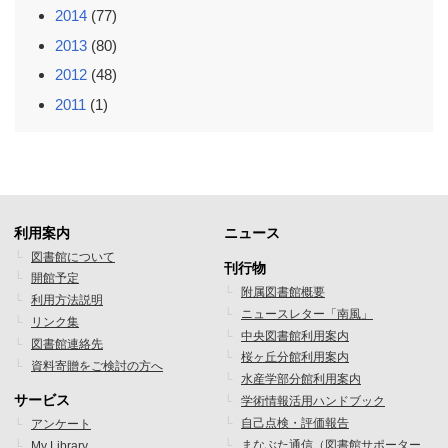
2014
(77)
2013
(80)
2012
(48)
2011
(1)
利用案内
ニュース
フ
フ
図書館について
刊行物
開館予定
ッ
ッ
附属図書館概要
利用方法説明
ニュースレター「南風」
タ
タ
リンク集
中央図書館利用案内
図書館連絡先
ー
ー
桜ヶ丘分館利用案内
資料寄贈をご検討の方へ
水産学部分館利用案内
メ
メ
サービス
学術情報活用ハンドブック
ニ
ニ
自己点検・評価報告
アンケート
まなぶた通信（図書館サポーター
My Library