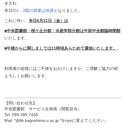
令され、
本日の
1，2限の授業は休講
となりました。
これに伴い、
本日6月21日（金）は
■中央図書館・桜ケ丘分館・水産学部分館
は午前中全館臨時閉館
いたします。
■午後からに関しましては11時頃あらためて通知いたします。
。
利用者の皆様にはご不便をおかけしますが、ご理解ご協力の程
よろしくお願いします。
【問い合わせ先】
中央図書館 サービス企画係（閲覧担当）
Tel: 099-285-7435
Mail: *@lib.kagoshima-u.ac.jp *をriyoに変えてください。