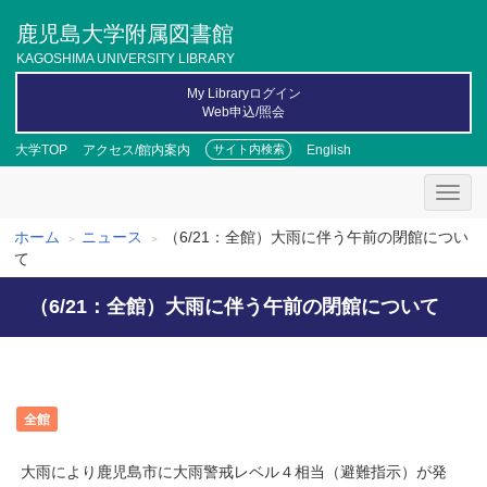
メ
鹿児島大学附属図書館
イ
ン
KAGOSHIMA UNIVERSITY LIBRARY
コ
My Libraryログイン
ン
Web申込/照会
テ
ン
大学TOP
アクセス/館内案内
English
サイト内検索
ツ
に
移
動
ホーム
ニュース
（6/21：全館）大雨に伴う午前の閉館につい
パ
て
ン
（6/21：全館）大雨に伴う午前の閉館について
く
ず
全館
大雨により鹿児島市に大雨警戒レベル４相当（避難指示）が発