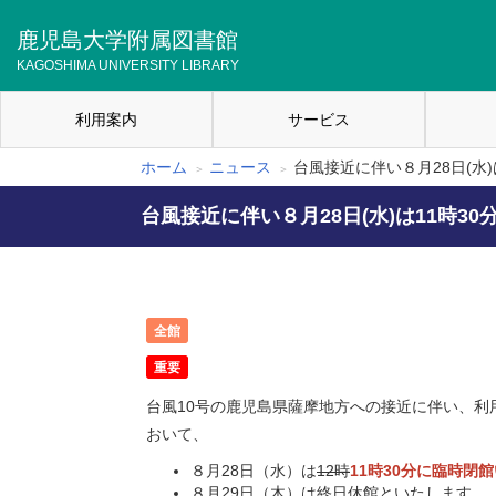
メ
イ
鹿児島大学附属図書館
ン
KAGOSHIMA UNIVERSITY LIBRARY
コ
ン
利用案内
サービス
テ
メ
ン
イ
ツ
ホーム
ニュース
台風接近に伴い８月28日(水)
パ
に
ン
移
台風接近に伴い８月28日(水)は11時3
ン
ナ
動
く
ビ
ず
ゲ
全館
ー
重要
シ
台風10号の鹿児島県薩摩地方への接近に伴い、利
ョ
おいて、
ン
８月28日（水）は
12時
11時30分に臨時閉館
８月29日（木）は終日休館といたします。