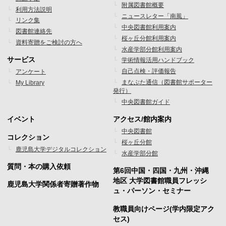
ッ
ッ
附属図書館概要
利用方法説明
ニュースレター「南風」
タ
タ
リンク集
中央図書館利用案内
図書館連絡先
ー
ー
桜ヶ丘分館利用案内
資料寄贈をご検討の方へ
水産学部分館利用案内
メ
メ
サービス
学術情報活用ハンドブック
ニ
ニ
自己点検・評価報告
アンケート
まなぶた通信（図書館サポーター
My Library
ュ
ュ
発行）
ー
ー
中央図書館ガイド
1
2
イベント
アクセス/館内案内
フ
フ
中央図書館
コレクション
桜ヶ丘分館
ッ
ッ
鹿児島大学デジタルコレクション
水産学部分館
タ
タ
質問・本の購入依頼
第6回中国・四国・九州・沖縄
ー
ー
地区 大学図書館職員フレッシ
鹿児島大学関係者寄贈著作物
ュ・パーソン・セミナー
メ
メ
教職員向けページ(学内限定アク
ニ
ニ
セス)