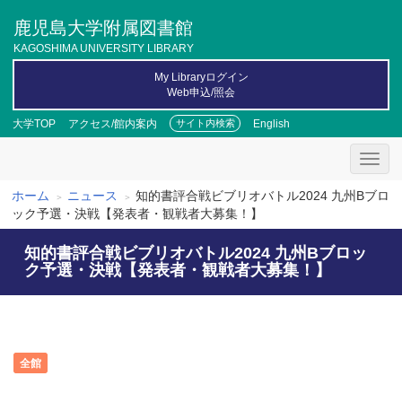
メ
鹿児島大学附属図書館
イ
ン
KAGOSHIMA UNIVERSITY LIBRARY
コ
My Libraryログイン
ン
Web申込/照会
テ
ン
大学TOP
アクセス/館内案内
English
サイト内検索
ツ
に
移
動
ホーム
ニュース
知的書評合戦ビブリオバトル2024 九州Bブロ
パ
ック予選・決戦【発表者・観戦者大募集！】
ン
知的書評合戦ビブリオバトル2024 九州Bブロッ
く
ク予選・決戦【発表者・観戦者大募集！】
ず
全館