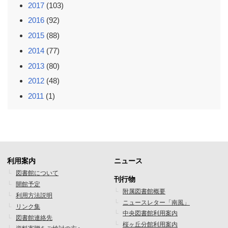
2017
(103)
2016
(92)
2015
(88)
2014
(77)
2013
(80)
2012
(48)
2011
(1)
利用案内
ニュース
フ
フ
図書館について
刊行物
開館予定
ッ
ッ
附属図書館概要
利用方法説明
ニュースレター「南風」
タ
タ
リンク集
中央図書館利用案内
図書館連絡先
ー
ー
桜ヶ丘分館利用案内