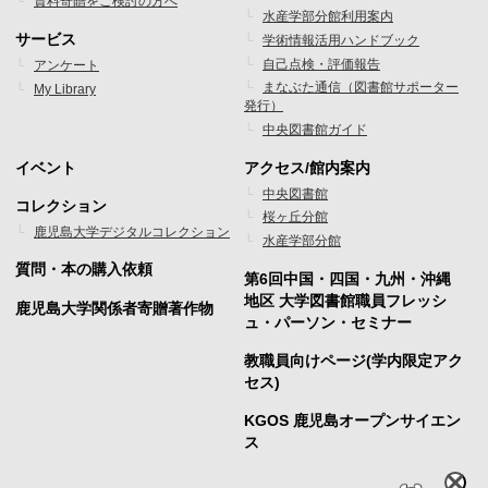
資料寄贈をご検討の方へ
水産学部分館利用案内
メ
メ
サービス
学術情報活用ハンドブック
ニ
ニ
自己点検・評価報告
アンケート
まなぶた通信（図書館サポーター
My Library
ュ
ュ
発行）
ー
ー
中央図書館ガイド
1
2
イベント
アクセス/館内案内
フ
フ
中央図書館
コレクション
桜ヶ丘分館
ッ
ッ
鹿児島大学デジタルコレクション
水産学部分館
タ
タ
質問・本の購入依頼
第6回中国・四国・九州・沖縄
ー
ー
地区 大学図書館職員フレッシ
鹿児島大学関係者寄贈著作物
ュ・パーソン・セミナー
メ
メ
教職員向けページ(学内限定アク
ニ
ニ
セス)
ュ
ュ
KGOS 鹿児島オープンサイエン
ー
ー
ス
3
4