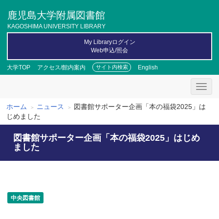
メ
鹿児島大学附属図書館
イ
ン
KAGOSHIMA UNIVERSITY LIBRARY
コ
My Libraryログイン
ン
Web申込/照会
テ
ン
大学TOP
アクセス/館内案内
English
サイト内検索
ツ
に
移
動
ホーム
ニュース
図書館サポーター企画「本の福袋2025」は
パ
じめました
ン
図書館サポーター企画「本の福袋2025」はじめ
く
ました
ず
中央図書館