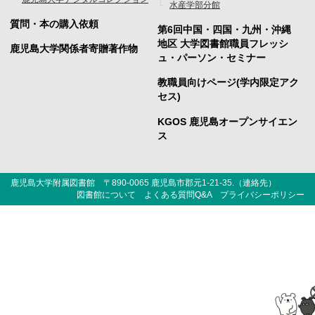
水産学部分館
タ
タ
質問・本の購入依頼
第6回中国・四国・九州・沖縄
ー
ー
地区 大学図書館職員フレッシ
鹿児島大学関係者寄贈著作物
ュ・パーソン・セミナー
メ
メ
教職員向けページ(学内限定アク
ニ
ニ
セス)
ュ
ュ
KGOS 鹿児島オープンサイエン
ー
ー
ス
3
4
鹿児島大学附属図書館 〒890-0065 鹿児島市郡元1-21-35.（
連絡先
）
図書館について
よくある質問Q&A
プライバシーポリシー