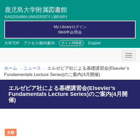
メ
鹿児島大学附属図書館
イ
ン
KAGOSHIMA UNIVERSITY LIBRARY
コ
My Libraryログイン
ン
Web申込/照会
テ
ン
大学TOP
アクセス/館内案内
English
サイト内検索
ツ
に
移
動
ホーム
ニュース
エルゼビア社による基礎講習会(Elsevier’s
パ
Fundamentals Lecture Series)のご案内(4月開催)
ン
エルゼビア社による基礎講習会(Elsevier’s
く
Fundamentals Lecture Series)のご案内(4月開
催)
ず
全館