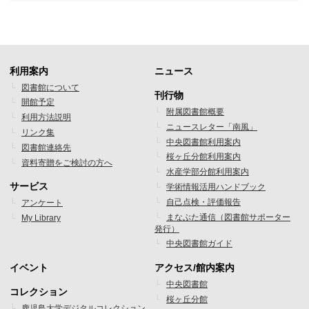
利用案内
ニュース
フ
フ
図書館について
刊行物
開館予定
ッ
ッ
附属図書館概要
利用方法説明
ニュースレター「南風」
タ
タ
リンク集
中央図書館利用案内
図書館連絡先
ー
ー
桜ヶ丘分館利用案内
資料寄贈をご検討の方へ
水産学部分館利用案内
メ
メ
サービス
学術情報活用ハンドブック
ニ
ニ
自己点検・評価報告
アンケート
まなぶた通信（図書館サポーター
My Library
ュ
ュ
発行）
ー
ー
中央図書館ガイド
1
2
イベント
アクセス/館内案内
フ
フ
中央図書館
コレクション
桜ヶ丘分館
ッ
ッ
鹿児島大学デジタルコレクション