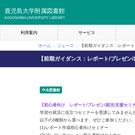
メ
イ
鹿児島大学附属図書館
ン
KAGOSHIMA UNIVERSITY LIBRARY
コ
ン
利用案内
サービス
テ
メ
ン
イ
ツ
ホーム
ニュース
【前期ガイダンス：レポート/プ
パ
に
ン
移
【前期ガイダンス：レポート/プレゼン/就活
ン
ナ
動
く
ビ
ず
ゲ
中央図書館
ー
シ
【初心者向け レポート/プレゼン/就活/支援セミ
学習や就活に役立つセミナーを受講してみません
ョ
以下の3種類から選べます。ぜひご参加ください。
ン
(1)レポート作成初心者向けセミナー
(2)プレゼンテーション初心者向けセミナー