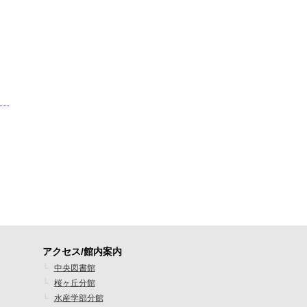
アクセス/館内案内
フ
中央図書館
桜ヶ丘分館
ッ
水産学部分館