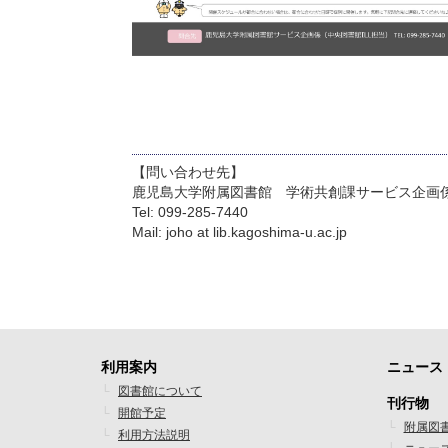
【問い合わせ先】
鹿児島大学附属図書館 学術共創課サービス企画係
Tel: 099-285-7440
Mail: joho at lib.kagoshima-u.ac.jp
利用案内
ニュース
フ
フ
図書館について
刊行物
開館予定
ッ
ッ
附属図
利用方法説明