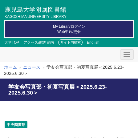
メ
鹿児島大学附属図書館
イ
ン
KAGOSHIMA UNIVERSITY LIBRARY
コ
My Libraryログイン
ン
Web申込/照会
テ
ン
大学TOP
アクセス/館内案内
English
サイト内検索
ツ
に
移
動
ホーム
ニュース
学友会写真部・初夏写真展＜2025.6.23-
パ
2025.6.30＞
ン
学友会写真部・初夏写真展＜2025.6.23-
く
2025.6.30＞
ず
中央図書館