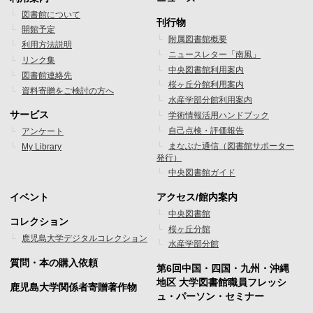
フ
フ
図書館について
刊行物
開館予定
ッ
ッ
附属図書館概要
利用方法説明
ニュースレター「南風」
タ
タ
リンク集
中央図書館利用案内
図書館連絡先
ー
ー
桜ヶ丘分館利用案内
資料寄贈をご検討の方へ
水産学部分館利用案内
メ
メ
サービス
学術情報活用ハンドブック
ニ
ニ
自己点検・評価報告
アンケート
まなぶた通信（図書館サポーター
My Library
ュ
ュ
発行）
ー
ー
中央図書館ガイド
1
2
イベント
アクセス/館内案内
フ
フ
中央図書館
コレクション
桜ヶ丘分館
ッ
ッ
鹿児島大学デジタルコレクション
水産学部分館
タ
タ
質問・本の購入依頼
第6回中国・四国・九州・沖縄
ー
ー
地区 大学図書館職員フレッシ
鹿児島大学関係者寄贈著作物
ュ・パーソン・セミナー
メ
メ