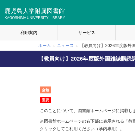
メ
イ
鹿児島大学附属図書館
ン
KAGOSHIMA UNIVERSITY LIBRARY
コ
ン
利用案内
サービス
テ
メ
ン
イ
ツ
ホーム
ニュース
【教員向け】2026年度版
パ
に
ン
移
【教員向け】2026年度版外国雑誌購
ン
ナ
動
く
ビ
ず
ゲ
全館
ー
重要
シ
このことについて、図書館ホームページに掲載し
ョ
※図書館ホームページの右下部に表示される「教職
ン
クリックしてご利用ください（学内専用）。