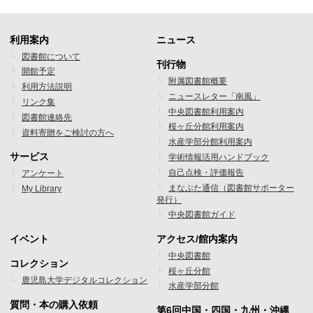
利用案内
ニュース
フ
フ
図書館について
刊行物
開館予定
ッ
ッ
附属図書館概要
利用方法説明
ニュースレター「南風」
タ
タ
リンク集
中央図書館利用案内
図書館連絡先
ー
ー
桜ヶ丘分館利用案内
資料寄贈をご検討の方へ
水産学部分館利用案内
メ
メ
サービス
学術情報活用ハンドブック
ニ
ニ
自己点検・評価報告
アンケート
まなぶた通信（図書館サポーター
My Library
ュ
ュ
発行）
ー
ー
中央図書館ガイド
1
2
イベント
アクセス/館内案内
フ
フ
中央図書館
コレクション
桜ヶ丘分館
ッ
ッ
鹿児島大学デジタルコレクション
水産学部分館
タ
タ
質問・本の購入依頼
第6回中国・四国・九州・沖縄