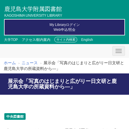
メ
鹿児島大学附属図書館
イ
ン
KAGOSHIMA UNIVERSITY LIBRARY
コ
My Libraryログイン
ン
Web申込/照会
テ
ン
大学TOP
アクセス/館内案内
English
サイト内検索
ツ
に
移
動
ホーム
ニュース
展示会「写真のはじまりと広がりー日文研と
パ
鹿児島大学の所蔵資料から―」
ン
展示会「写真のはじまりと広がりー日文研と鹿
く
児島大学の所蔵資料から―」
ず
中央図書館