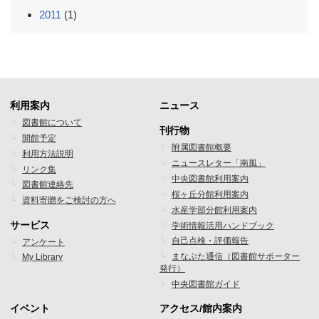
2011
(1)
利用案内
ニュース
フ
フ
図書館について
刊行物
開館予定
ッ
ッ
附属図書館概要
利用方法説明
ニュースレター「南風」
タ
タ
リンク集
中央図書館利用案内
図書館連絡先
ー
ー
桜ヶ丘分館利用案内
資料寄贈をご検討の方へ
水産学部分館利用案内
メ
メ
サービス
学術情報活用ハンドブック
ニ
ニ
自己点検・評価報告
アンケート
まなぶた通信（図書館サポーター
My Library
ュ
ュ
発行）
ー
ー
中央図書館ガイド
1
2
イベント
アクセス/館内案内