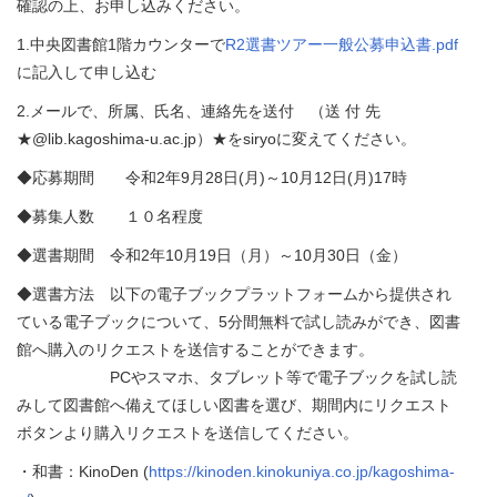
確認の上、お申し込みください。
1.中央図書館1階カウンターで
R2選書ツアー一般公募申込書.pdf
に記入して申し込む
2.メールで、所属、氏名、連絡先を送付 （送 付 先
★@lib.kagoshima-u.ac.jp）★をsiryoに変えてください。
◆応募期間 令和2年9月28日(月)～10月12日(月)17時
◆募集人数 １０名程度
◆選書期間 令和2年10月19日（月）～10月30日（金）
◆選書方法 以下の電子ブックプラットフォームから提供され
ている電子ブックについて、5分間無料で試し読みができ、図書
館へ購入のリクエストを送信することができます。
PCやスマホ、タブレット等で電子ブックを試し読
みして図書館へ備えてほしい図書を選び、期間内にリクエスト
ボタンより購入リクエストを送信してください。
・和書：KinoDen (
https://kinoden.kinokuniya.co.jp/kagoshima-