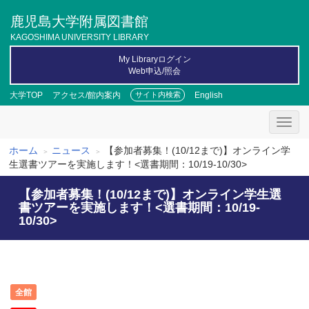
メ
鹿児島大学附属図書館
イ
ン
KAGOSHIMA UNIVERSITY LIBRARY
コ
My Libraryログイン
ン
Web申込/照会
テ
ン
大学TOP
アクセス/館内案内
English
サイト内検索
ツ
に
移
動
ホーム
ニュース
【参加者募集！(10/12まで)】オンライン学
パ
生選書ツアーを実施します！<選書期間：10/19-10/30>
ン
【参加者募集！(10/12まで)】オンライン学生選
く
書ツアーを実施します！<選書期間：10/19-
10/30>
ず
全館