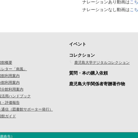
ナレーションあり動画は
こ
ナレーションなし動画は
こ
イベント
フ
コレクション
ッ
書館概要
鹿児島大学デジタルコレクション
スレター「南風」
タ
質問・本の購入依頼
書館利用案内
ー
分館利用案内
鹿児島大学関係者寄贈著作物
部分館利用案内
メ
報活用ハンドブック
ニ
検・評価報告
た通信（図書館サポーター発行）
ュ
書館ガイド
ー
3
連絡先
）