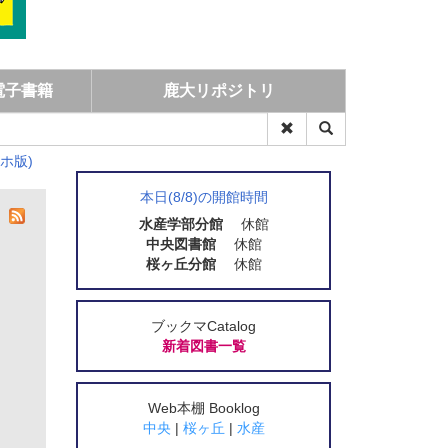
電子書籍
鹿大リポジトリ
ホ版)
本日(8/8)の開館時間
水産学部分館
休館
中央図書館
休館
桜ヶ丘分館
休館
ブックマCatalog
新着図書一覧
Web本棚 Booklog
中央
|
桜ヶ丘
|
水産