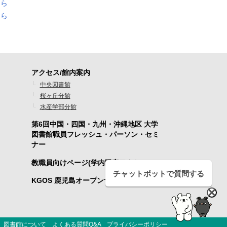
ちら
ちら
アクセス/館内案内
フ
中央図書館
桜ヶ丘分館
ッ
水産学部分館
タ
第6回中国・四国・九州・沖縄地区 大学
ー
図書館職員フレッシュ・パーソン・セミ
ナー
メ
教職員向けページ(学内限定アクセス)
ニ
チャットボットで質問する
KGOS 鹿児島オープンサイエンス
ュ
ー
4
図書館について
よくある質問Q&A
プライバシーポリシー