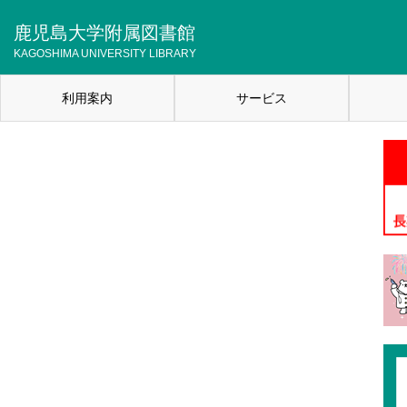
メ
イ
鹿児島大学附属図書館
ン
KAGOSHIMA UNIVERSITY LIBRARY
コ
ン
利用案内
サービス
テ
メ
ン
イ
ツ
に
ン
移
ナ
動
ビ
ゲ
ー
シ
ョ
ン