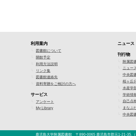
利用案内
ニュース
フ
フ
図書館について
刊行物
開館予定
ッ
ッ
附属図
利用方法説明
ニュー
タ
タ
リンク集
中央図
図書館連絡先
ー
ー
桜ヶ丘
資料寄贈をご検討の方へ
水産学
メ
メ
サービス
学術情
ニ
ニ
自己点
アンケート
まなぶ
My Library
ュ
ュ
中央図
ー
ー
1
2
鹿児島大学附属図書館 〒890-0065 鹿児島市郡元1-21-35.（