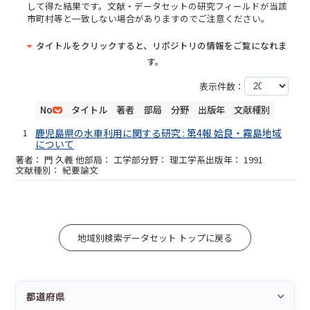
して得た結果です。文献・データセットの研究フィールドが当該
市町村等と一致しない場合がありますのでご注意ください。
タイトルをクリックすると、リポジトリの情報をご覧になれま
す。
表示件数：
No
タイトル
著者
部局
分野
出版年
文献種別
1
鹿児島県の水車利用に関する研究 : 第4報 姶良・霧島地域
について
門 久義 他
工学部
理工学系
1991
紀要論文
地域別検索データセット トップに戻る
都道府県