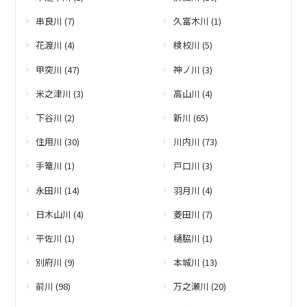
串良川 (7)
久富木川 (1)
花渡川 (4)
検校川 (5)
甲突川 (47)
神ノ川 (3)
米之津川 (3)
高山川 (4)
下谷川 (2)
新川 (65)
住用川 (30)
川内川 (73)
手篭川 (1)
戸口川 (3)
永田川 (14)
羽月川 (4)
日木山川 (4)
菱田川 (7)
平佐川 (1)
樋脇川 (1)
別府川 (9)
本城川 (13)
前川 (98)
万之瀬川 (20)