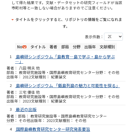
して得た結果です。文献・データセットの研究フィールドが当該
市町村等と一致しない場合がありますのでご注意ください。
タイトルをクリックすると、リポジトリの情報をご覧になれま
す。
表示件数：
No
タイトル
著者
部局
分野
出版年
文献種別
1
島嶼研シンポジウム「島教育―島で学ぶ・島から学ぶ
―」
八田 明夫 他
教育研究施設等・国際島嶼教育研究センター
その他
2012
紀要論文
2
島嶼研シンポジウム 「甑島列島の魅力と可能性を探る」
三宅 優佳 他
教育研究施設等・国際島嶼教育研究センター
その他
2023
紀要論文
3
最近の出版
教育研究施設等・国際島嶼教育研究センター
その他
2023
その他
4
国際島嶼教育研究センター研究発表要旨