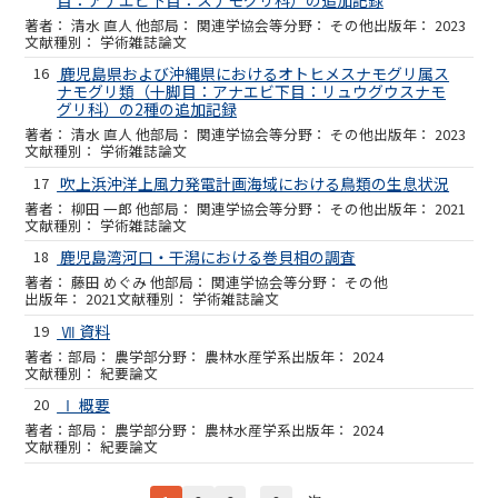
清水 直人 他
関連学協会等
その他
2023
学術雑誌論文
16
鹿児島県および沖縄県におけるオトヒメスナモグリ属ス
ナモグリ類（十脚目：アナエビ下目：リュウグウスナモ
グリ科）の2種の追加記録
清水 直人 他
関連学協会等
その他
2023
学術雑誌論文
17
吹上浜沖洋上風力発電計画海域における鳥類の生息状況
柳田 一郎 他
関連学協会等
その他
2021
学術雑誌論文
18
鹿児島湾河口・干潟における巻貝相の調査
藤田 めぐみ 他
関連学協会等
その他
2021
学術雑誌論文
19
Ⅶ 資料
農学部
農林水産学系
2024
紀要論文
20
Ⅰ 概要
農学部
農林水産学系
2024
紀要論文