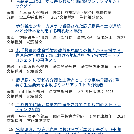
10
青森県三沢沿岸から得られた北限記録のタテジマキンチ
ャクダイ
石黒 智大 他
教育研究施設等・総合研究博物館
理工学系
2024
学術雑誌論文
11
赤外線センサーカメラで観察された鹿児島県本土の連続
林と分断林を利用する哺乳類と鳥類
佐藤 逸史 他
農学部
農林水産学系
2022
紀要論文
12
若手教員の体育授業の改善を見取りの視点から支援する :
鹿児島大学教育学部における地域包括型学校サポートプ
ロジェクトの事例より
中島 友樹 他
教育学部
教育学系
2025
紀要論文
13
鹿児島市の高齢者介護と生活者としての家族介護者 : 重
要な生活要素を手放さないリアリストの介護者
山田 誠 他
法文学部
人社系
2025
紀要論文
14
これまでに鹿児島県内で確認されてきた鯨類のストラン
ディング記録
中村 潤平 他
関連学協会等
その他
2024
学術雑誌論文
15
宮崎県および鹿児島県におけるブビエスナモグリ（十脚
目：アナエビ下目：スナモグリ科）の追加記録