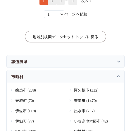
1
2
3
…
8
次へ »
ページへ移動
地域別検索データセット トップに戻る
都道府県
市町村
姶良市 (238)
阿久根市 (112)
天城町 (70)
奄美市 (1470)
伊佐市 (119)
出水市 (237)
伊仙町 (77)
いちき串木野市 (42)