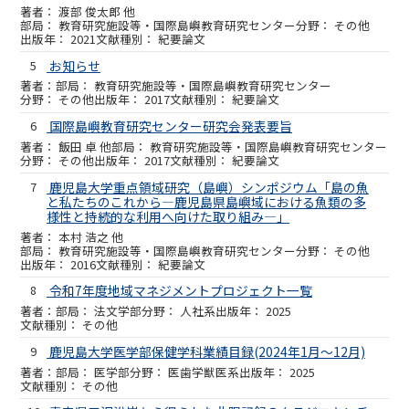
渡部 俊太郎 他
教育研究施設等・国際島嶼教育研究センター
その他
2021
紀要論文
5
お知らせ
教育研究施設等・国際島嶼教育研究センター
その他
2017
紀要論文
6
国際島嶼教育研究センター研究会発表要旨
飯田 卓 他
教育研究施設等・国際島嶼教育研究センター
その他
2017
紀要論文
7
鹿児島大学重点領域研究（島嶼）シンポジウム「島の魚
と私たちのこれから―鹿児島県島嶼域における魚類の多
様性と持続的な利用へ向けた取り組み―」
本村 浩之 他
教育研究施設等・国際島嶼教育研究センター
その他
2016
紀要論文
8
令和7年度地域マネジメントプロジェクト一覧
法文学部
人社系
2025
その他
9
鹿児島大学医学部保健学科業績目録(2024年1月～12月)
医学部
医歯学獣医系
2025
その他