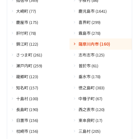
指宿市 (369)
宇検村 (86)
大崎町 (77)
鹿児島市 (1641)
鹿屋市 (175)
喜界町 (299)
肝付町 (78)
霧島市 (278)
錦江町 (122)
薩摩川内市 (160)
さつま町 (261)
志布志市 (125)
瀬戸内町 (259)
曽於市 (61)
龍郷町 (123)
垂水市 (178)
知名町 (157)
徳之島町 (383)
十島村 (100)
中種子町 (67)
長島町 (190)
西之表市 (120)
日置市 (156)
東串良町 (17)
枕崎市 (156)
三島村 (205)