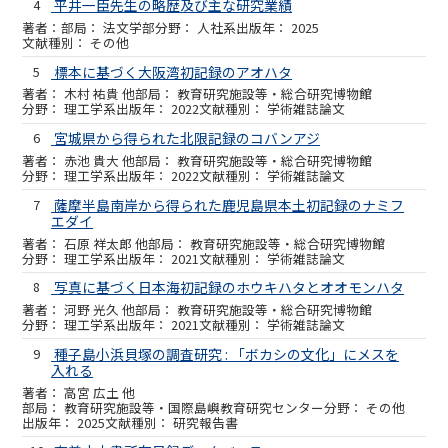
4
平井一臣先生の略歴及び主な研究業績
法文学部
人社系
2025
その他
5
標本に基づく大阪湾初記録のアオハタ
木村 祐貴 他
教育研究施設等・総合研究博物館
理工学系
2022
学術雑誌論文
6
宮城県から得られた北限記録のコバンアジ
赤池 貴大 他
教育研究施設等・総合研究博物館
理工学系
2022
学術雑誌論文
7
薩摩半島南岸から得られた鹿児島県本土初記録のナミフ
エダイ
石原 祥太郎 他
教育研究施設等・総合研究博物館
理工学系
2021
学術雑誌論文
8
写真に基づく日本海初記録のホウキハタとオオモンハタ
河野 光久 他
教育研究施設等・総合研究博物館
理工学系
2021
学術雑誌論文
9
種子島小浜貝塚の調査研究 : 「ボカシの文化」にメスを
入れる
高宮 広土 他
教育研究施設等・国際島嶼教育研究センター
その他
2025
研究報告書