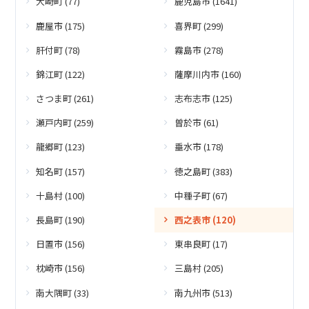
大崎町 (77)
鹿児島市 (1641)
鹿屋市 (175)
喜界町 (299)
肝付町 (78)
霧島市 (278)
錦江町 (122)
薩摩川内市 (160)
さつま町 (261)
志布志市 (125)
瀬戸内町 (259)
曽於市 (61)
龍郷町 (123)
垂水市 (178)
知名町 (157)
徳之島町 (383)
十島村 (100)
中種子町 (67)
長島町 (190)
西之表市 (120)
日置市 (156)
東串良町 (17)
枕崎市 (156)
三島村 (205)
南大隅町 (33)
南九州市 (513)