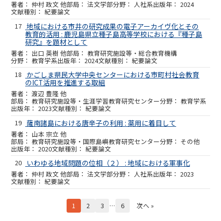
仲村 政文 他
法文学部
人社系
2024
紀要論文
17
地域における市井の研究成果の電子アーカイヴ化とその
教育的活用 : 鹿児島県立種子島高等学校における『種子島
研究』を題材として
出口 英樹 他
教育研究施設等・総合教育機構
教育学系
2024
紀要論文
18
かごしま県民大学中央センターにおける市町村社会教育
のICT活用を推進する取組
渡辺 豊隆 他
教育研究施設等・生涯学習教育研究センター
教育学系
2023
紀要論文
19
薩南諸島における唐辛子の利用 : 薬用に着目して
山本 宗立 他
教育研究施設等・国際島嶼教育研究センター
その他
2020
紀要論文
20
いわゆる地域問題の位相（２） : 地域における軍事化
仲村 政文 他
法文学部
人社系
2023
紀要論文
1
2
3
…
6
次へ »