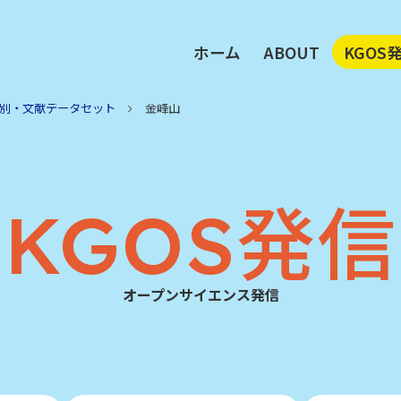
ホーム
ABOUT
KGOS
執行部メッセージ
鹿児島
KGOSビジョン
注目デ
別・文献データセット
金峰山
KGOS活動の柱
地域別
メンバー
鹿大が
アクセス
KGOS発信
オープンサイエンス発信