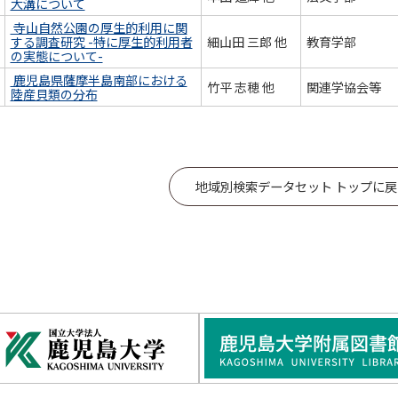
大溝について
寺山自然公園の厚生的利用に関
する調査研究 -特に厚生的利用者
細山田 三郎 他
教育学部
の実態について-
鹿児島県薩摩半島南部における
竹平 志穂 他
関連学協会等
陸産貝類の分布
地域別検索データセット トップに戻