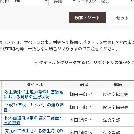
ト順1
ソート順2
リセット
検索・ソート
のリストは、本ページの市町村等名で機関リポジトリを検索して得た結
当該市町村等と一致しない場合がありますのでご注意ください。
タイトルをクリックすると、リポジトリの情報を
タイトル
著者
部局
吹上浜沖洋上風力発電計画海域
柳田 一郎 他
関連学協会等
における鳥類の生息状況
平成27年秋「サシバ」の渡り調
柳田 一郎 他
関連学協会等
査
松木薗遺跡採集の袋状口縁壺と
本田 道輝 他
法文学部
その意義
南九州で検出される弥生時代の
本田 道輝 他
法文学部