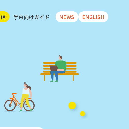
発信
学内向けガイド
NEWS
ENGLISH
大学リポジトリ
ータセット
 文献・データセット
公開している
データベース