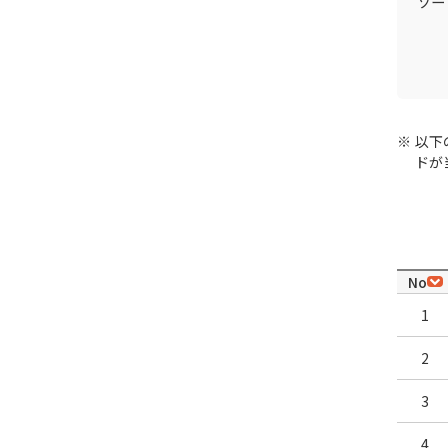
ソー
以下
ドが
No
1
2
3
4