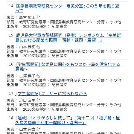
14
国際島嶼教育研究センター奄美分室 : この 5 年を振り返
って
高宮 広土 他
教育研究施設等・国際島嶼教育研究センター
その他
2020
紀要論文
15
鹿児島大学重点領域研究（島嶼）シンポジウム「奄美群
島における産業の振興 ―現状・課題・展望―」
山本 雅史 他
教育研究施設等・国際島嶼教育研究センター
その他
2019
紀要論文
16
[学生奮闘記] なぜ島に関心をもつのか～島を活性化する
意義～
古澤 典子 他
教育研究施設等・国際島嶼教育研究センター
その他
2018
紀要論文
17
[学生奮闘記] フェリーに揺られながら
迫口 友里 他
教育研究施設等・国際島嶼教育研究センター
その他
2016
紀要論文
18
[連載] 「とうがらしに旅して」 : 第十二回 「種子島・屋
久島の唐辛子利用―魔除け・湿布―」
山本 宗立 他
教育研究施設等・国際島嶼教育研究センター
その他