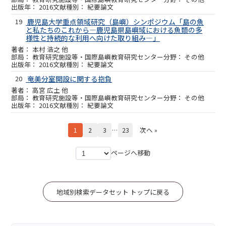
2016
紀要論文
19
鹿児島大学重点領域研究（島嶼）シンポジウム「島の魚
と私たちのこれから―鹿児島県島嶼域における魚類の多
様性と持続的な利用へ向けた取り組み―」
本村 浩之 他
教育研究施設等・国際島嶼教育研究センター
その他
2016
紀要論文
20
奄美分室開設に関する抱負
高宮 広土 他
教育研究施設等・国際島嶼教育研究センター
その他
2016
紀要論文
1
2
3
…
23
次へ »
ページへ移動
地域別検索データセット トップに戻る