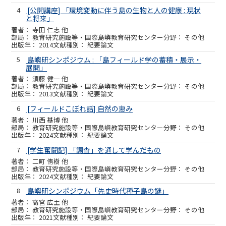
4
[公開講座] 「環境変動に伴う島の生物と人の健康 : 現状
と将来」
寺田 仁志 他
教育研究施設等・国際島嶼教育研究センター
その他
2014
紀要論文
5
島嶼研シンポジウム : 「島フィールド学の蓄積・展示・
展開」
須藤 健一 他
教育研究施設等・国際島嶼教育研究センター
その他
2013
紀要論文
6
[フィールドこぼれ話] 自然の恵み
川西 基博 他
教育研究施設等・国際島嶼教育研究センター
その他
2024
紀要論文
7
[学生奮闘記] 「調査」を通して学んだもの
二町 侑樹 他
教育研究施設等・国際島嶼教育研究センター
その他
2024
紀要論文
8
島嶼研シンポジウム「先史時代種子島の謎」
高宮 広土 他
教育研究施設等・国際島嶼教育研究センター
その他
2021
紀要論文