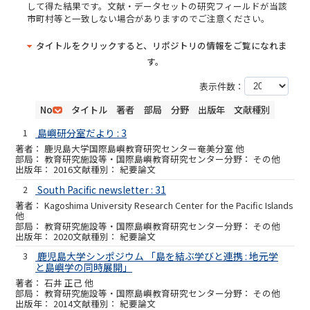
して得た結果です。文献・データセットの研究フィールドが当該
市町村等と一致しない場合がありますのでご注意ください。
タイトルをクリックすると、リポジトリの情報をご覧になれま
す。
表示件数：
No
タイトル
著者
部局
分野
出版年
文献種別
1
島嶼研分室だより : 3
鹿児島大学国際島嶼教育研究センター奄美分室 他
教育研究施設等・国際島嶼教育研究センター
その他
2016
紀要論文
2
South Pacific newsletter : 31
Kagoshima University Research Center for the Pacific Islands
他
教育研究施設等・国際島嶼教育研究センター
その他
2020
紀要論文
3
鹿児島大学シンポジウム 「島を結ぶ学びと連携 : 地元学
と島嶼学の同時展開」
石井 正己 他
教育研究施設等・国際島嶼教育研究センター
その他
2014
紀要論文