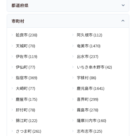
都道府県
市町村
姶良市 (238)
阿久根市 (112)
天城町 (70)
奄美市 (1470)
伊佐市 (119)
出水市 (237)
伊仙町 (77)
いちき串木野市 (42)
指宿市 (369)
宇検村 (86)
大崎町 (77)
鹿児島市 (1641)
鹿屋市 (175)
喜界町 (299)
肝付町 (78)
霧島市 (278)
錦江町 (122)
薩摩川内市 (160)
さつま町 (261)
志布志市 (125)