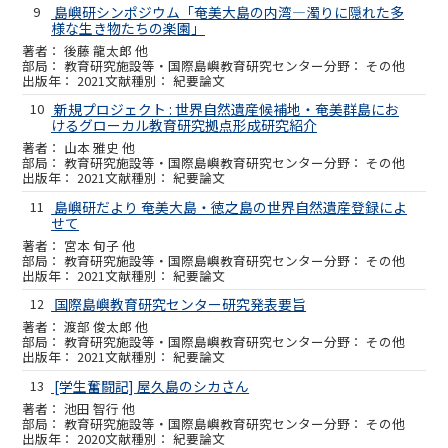
9
島嶼研シンポジウム「奄美大島の内湾―濁りに隠れた多
様な生き物たちの楽園」
後藤 龍太郎 他
教育研究施設等・国際島嶼教育研究センター
その他
2021
紀要論文
10
新規プロジェクト : 世界自然遺産候補地・奄美群島にお
けるグローカル教育研究拠点形成研究紹介
山本 雅史 他
教育研究施設等・国際島嶼教育研究センター
その他
2021
紀要論文
11
島嶼研だより 奄美大島・徳之島の世界自然遺産登録によ
せて
宮本 旬子 他
教育研究施設等・国際島嶼教育研究センター
その他
2021
紀要論文
12
国際島嶼教育研究センター研究発表要旨
渡部 俊太郎 他
教育研究施設等・国際島嶼教育研究センター
その他
2021
紀要論文
13
[学生奮闘記] 屋久島のシカさん
池田 智行 他
教育研究施設等・国際島嶼教育研究センター
その他
2020
紀要論文