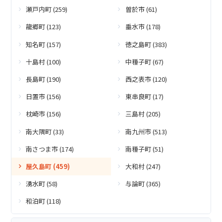
瀬戸内町 (259)
曽於市 (61)
龍郷町 (123)
垂水市 (178)
知名町 (157)
徳之島町 (383)
十島村 (100)
中種子町 (67)
長島町 (190)
西之表市 (120)
日置市 (156)
東串良町 (17)
枕崎市 (156)
三島村 (205)
南大隅町 (33)
南九州市 (513)
南さつま市 (174)
南種子町 (51)
屋久島町 (459)
大和村 (247)
湧水町 (58)
与論町 (365)
和泊町 (118)